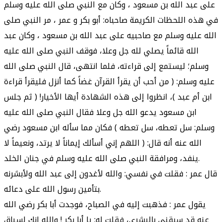
على عبد الله بن مسعود ، وكان مع النبي صلى الله عليه وسلم
في هذه اللحظات الكريمة صاحباه: أبو بكر و عمر ، مر النبي صلى
الله عليه وسلم مع صاحبيه على عبد الله بن مسعود ، وكان عبد
الله قائماً يصلي لله جل وعلا، فوقف النبي صلى الله عليه
وسلم؛ ليستمع إلى قراءته، فلما انتهى، قال النبي صلى الله
عليه وسلم: ( من أحب أن يقرأ القرآن غضاً كما أنزل فليقرأ قراءة
ابن أم عبد )، انظروا إلى هذه الشهادة أيها الأخيار! ( ثم جلس
ابن مسعود يدعو الله جل وعلا فقال النبي صلى الله عليه
وسلم: سل تعطه، سل تعطه ) فكان مما سأله ابن مسعود رضي
الله عنه أنه قال: ( اللهم إني أسألك إيماناً لا يرتد، ونعيماً لا
ينفد، ومرافقة النبي صلى الله عليه وسلم في جنان الخلد.
قال عمر : فقلت في نفسي: والله لأغدون إلى عبد الله ولأبشرنه
بتأمين رسول الله على دعائه.
يقول عمر : فذهبت إليه في الصباح، فوجدت أبا بكر رضي الله
عنه قد سبقني بالبشرى، فقلت له: يا أبا بكر ! والله إنك لسباق