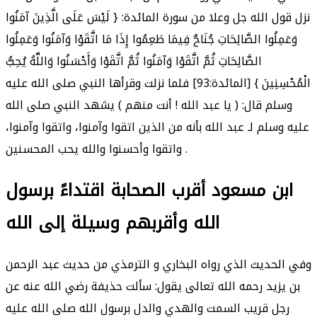
نزل قول الله جل وعلا من سورة المائدة: { لَيْسَ عَلَى الَّذِينَ آمَنُوا
وَعَمِلُوا الصَّالِحَاتِ جُنَاحٌ فِيمَا طَعِمُوا إِذَا مَا اتَّقَوْا وَآمَنُوا وَعَمِلُوا
الصَّالِحَاتِ ثُمَّ اتَّقَوْا وَآمَنُوا ثُمَّ اتَّقَوْا وَأَحْسَنُوا وَاللَّهُ يُحِبُّ
الْمُحْسِنِينَ } [المائدة:93] فلما نزلت وقرأها النبي صلى الله عليه
وسلم قال: ( يا عبد الله ! أنت منهم ) يشهد النبي صلى الله
عليه وسلم لـ عبد الله بأنه من الذين اتقوا وآمنوا، واتقوا وآمنوا،
واتقوا وأحسنوا والله يحب المحسنين .
ابن مسعود أقرب الصحابة اقتداءً برسول
الله وأقربهم وسيلة إلى الله
وفي الحديث الذي رواه البخاري و الترمذي من حديث عبد الرحمن
بن يزيد رحمه الله تعالى يقول: سألت حذيفة رضي الله عنه عن
رجل قريب السمت والهدي والدل برسول الله صلى الله عليه