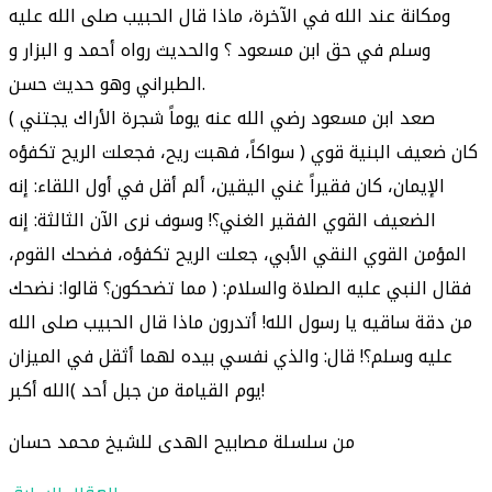
ومكانة عند الله في الآخرة، ماذا قال الحبيب صلى الله عليه
وسلم في حق ابن مسعود ؟ والحديث رواه أحمد و البزار و
الطبراني وهو حديث حسن.
( صعد ابن مسعود رضي الله عنه يوماً شجرة الأراك يجتني
سواكاً، فهبت ريح، فجعلت الريح تكفؤه ) كان ضعيف البنية قوي
الإيمان، كان فقيراً غني اليقين، ألم أقل في أول اللقاء: إنه
الضعيف القوي الفقير الغني؟! وسوف نرى الآن الثالثة: إنه
المؤمن القوي النقي الأبي، جعلت الريح تكفؤه، فضحك القوم،
فقال النبي عليه الصلاة والسلام: ( مما تضحكون؟ قالوا: نضحك
من دقة ساقيه يا رسول الله! أتدرون ماذا قال الحبيب صلى الله
عليه وسلم؟! قال: والذي نفسي بيده لهما أثقل في الميزان
يوم القيامة من جبل أحد )الله أكبر!
من سلسلة مصابيح الهدى للشيخ محمد حسان