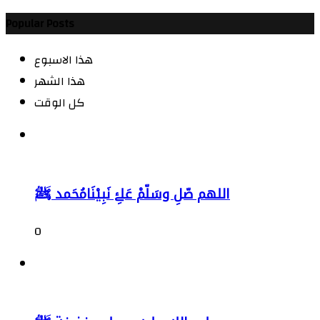
Popular Posts
هذا الاسبوع
هذا الشهر
كل الوقت
اللهم صّلِ وسَلّمْ عَلۓِ نَبِيْنَامُحَمد ﷺ
0