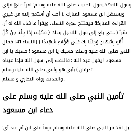
رسول الله؟! فيقول الحبيب صلى الله عليه وسلم: اقرأ عليَّ فإني
أحب أن أستمع إليه من غيري )، ويستهل ابن مسعود المبارك
القراءة المباركة فيفتتح سورة النساء، ويقرأ ما شاء الله له أن
يقرأ ( حتى بلغ إلى قول الله جل وعلا: { فَكَيْفَ إِذَا جِئْنَا مِنْ كُلِّ
أُمَّةٍ بِشَهِيدٍ وَجِئْنَا بِكَ عَلَى هَؤُلاءِ شَهِيدًا } [النساء:41] فقال
النبي صلى الله عليه وسلم: حسبك يا ابن مسعود ! حسبك يا ابن
مسعود ! يقول عبد الله : فالتفت إلى رسول الله فإذا عيناه
تذرفان ) بأبي هو وأمي صلى الله عليه وسلم.
والحديث رواه البخاري و مسلم .
تأمين النبي صلى الله عليه وسلم على
دعاء ابن مسعود
بل لقد مر النبي صلى الله عليه وسلم يوماً على ابن أم عبد أي: