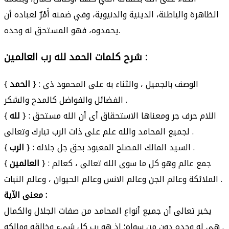
الظاهرة والباطنة، الدينية والدنيوية، وفي ضمنه أَمْرٌ لعباده أن
يحمدوه، فهو المستحق له وحده.
شرح كلمات الحمد لله رب العالمين :
} : الوصف بالجميل ، والثناء به على المحمود ذى
الحمد
{
الفضائل والفواضل كالمدح والشكر .
} : اللام حرف جر ومعناها الاستحقاق أى أن الله مستحق
لله
{
لجميع المحامد والله علم على ذات الرب تبارك وتعالى .
} : السيد المالك المصلح المعبود بحق جل جلاله .
الرب
{
} : جمع عالم وهو كل ما سوى الله تعالى ، كعالم
العالمين
{
الملائكة وعالم الجن وعالم الانس وعالم الحيوان ، وعالم النبات .
معنى الآية :
يخبر تعالى أن جميع أنواع المحامد من صفات الجلال والكمال
هى له وحده دون من سواه؛ إذ هو رب كل شىء وخالقه ومالكه .