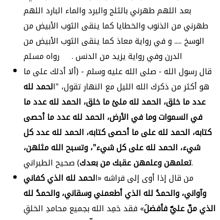
بعد اللهم طهرني بالثلج والبرد والماء البارد اللهم
طهرني من الذنوب والخطايا كما ينقى الثوب الأبيض من
الوسخ ..... و في رواية معاذ كما ينقى الثوب الأبيض من
الدرن وفي رواية يزيد من الدنس . رواه مسلم
قال رسول الله - صلى الله عليه وسلم - (ألا أدلك على ما
هو أكثر من ذكرك الله الليل مع النهار تقول، "ا
لحمد لله
عدد ما خلق، الحمد لله ملئ ما خلق، الحمد لله عدد ما
في السموات وما في الأرض، الحمد لله عدد ما أحصى
كتابه، الحمد لله على ما أحصى كتابه، الحمد لله عدد كل
شيء، الحمد لله على كل شيء"، وتسبح الله مثلهن،
) صحيح الطبراني.
تعلمهن وعلمهن عقبك من بعدك
من قال إذا أوى إلى فراشه «ا
لحمد لله الذي كفاني
وآواني، والحمدُ لله الذي أطعمني وسقاني، والحمدُ لله
الذي منّ عليَّ فأفضلَ
» فقد حَمِد الله بجميع محامدِ الخلقِ