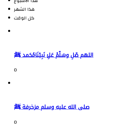
هذا الاسبوع
هذا الشهر
كل الوقت
اللهم صّلِ وسَلّمْ عَلۓِ نَبِيْنَامُحَمد ﷺ
0
صلى الله عليه وسلم مزخرفة ﷺ
0