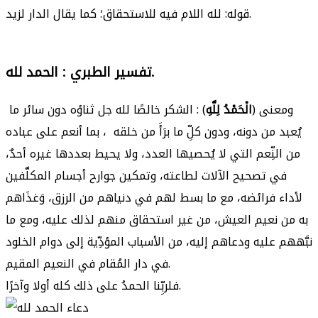
قوله: لله اللام فيه للاستحقاق؛ كما يقال الدار لزيد.
تفسير الطبري : الحمد لله.
ومعنى (
الْحَمْدُ لِلَّهِ
) : الشكر خالصًا لله جل ثناؤه دون سائر ما
يُعبد من دونه، ودون كلِّ ما برَأَ من خلقه ، بما أنعم على عباده
من النِّعم التي لا يُحصيها العدد، ولا يحيط بعددها غيره أحدٌ،
في تصحيح الآلات لطاعته، وتمكين جوارح أجسام المكلَّفين
لأداء فرائضه، مع ما بسط لهم في دنياهم من الرزق، وَغذَاهم
به من نعيم العيش، من غير استحقاق منهم لذلك عليه، ومع ما
نبَّههم عليه ودعاهم إليه، من الأسباب المؤدِّية إلى دوام الخلود
في دار المُقام في النعيم المقيم.
فلربِّنا الحمدُ على ذلك كله أولا وآخرًا.