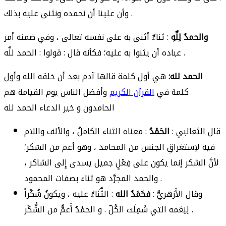
وأن علينا أن نحمده ونثنى عليه بذلك .
والحمدُ لِلَّهِ
: ثناءٌ أثنى به على نفسه تعالى ، وفي ضمنه أمر
عباده أن يثنوا به عليه؛ فكأنه قال : قولوا : الحمد للَّه .
الحمد لله:
هي أول كلمة قالها آدم بعد أن خلقه الله وأول
كلمة في
القرآن الكريم
وأفضل الناس يوم القيامة هم
الحامدون و خير الدعاء الحمد لله
قال الثعالبي :
الحَمْدُ
: معناه الثناء الكاملُ ، والألف واللام
فيه لاِستغراقِ الجنس من المحامد ، وهو أعم من الشكر؛
لأنَّ الشكر إنما يكون على فِعْلٍ جميل يسدى إِلى الشاكر ،
والحمد المجرَّد هو ثناء بصفات المحمود .
وقال الأَزهريُّ :
فحَمَدُ الله
: الثَّنَاءُ عليه ، ويكونُ شُكْراً
لِنِعَمه التي شَمِلَت الكُلّ . و الحمْدُ أَعمُّ من الشُّكْر .