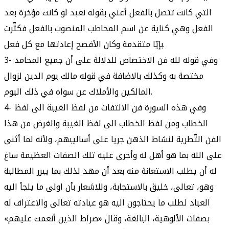
التي كانت تتصل بالفعل أعني بقوله نعبد لو كانت مؤخرة بعد
الفعل وهي كناية عن اسم المخاطب المنصوب بالفعل فكثّرت
بإيّا متقدمة وكان الأفصح إعادتها مع كل فعل.
3- وفي قوله لله فن الاختصاص للدلالة على أن جميع المحامد
مختصة به وكذلك بالاضافة في قوله مالك يوم الدين لزوال
المالكين والأملاك عن سواه في ذلك اليوم.
4- وفي هذه السورة فن الالتفات من لفظ الغيبة الى لفظ
الخطاب ومن لفظ الخطاب الى لفظ الغيبة والغرض من هذا
الفن التّطرية لنشاط الذهن جريا على أساليبهم، ولأنه لما أثنى
على الله بما هو أهل له وأجرى عليه تلك الصفات العظيمة ساغ
له أن يطلب الاستعانة منه بعد أن مهد لذلك بما يبرر المطالبة
وهو، تعالى، خليق بالاستجابة، وللاشعار بأن اولى ما يلجأ اليه
العباد لطلب ما يحتاجون اليه هو عبادته تعالى والاعتراف له
بصفات الألوهية، البالغة، وقال «صراط الذين أنعمت عليهم»