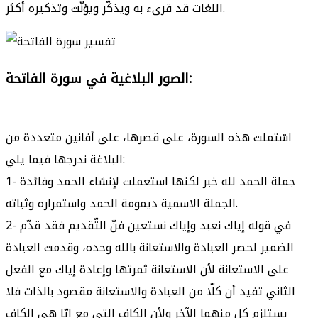
اللغات قد قرىء به ويذكّر ويؤنّث وتذكيره أكثر.
الصور البلاغية في سورة الفاتحة:
اشتملت هذه السورة، على قصرها، على أفانين متعددة من
البلاغة ندرجها فيما يلي:
1- جملة الحمد لله خبر لكنها استعملت لإنشاء الحمد وفائدة
الجملة الاسمية ديمومة الحمد واستمراره وثباته.
2- في قوله إياك نعبد وإياك نستعين فنّ التّقديم فقد قدّم
الضمير لحصر العبادة والاستعانة بالله وحده، وقدمت العبادة
على الاستعانة لأن الاستعانة ثمرتها وإعادة إياك مع الفعل
الثاني تفيد أن كلّا من العبادة والاستعانة مقصود بالذات فلا
يستلزم كل منهما الآخر ولأن الكاف التي مع إيّا هي الكاف