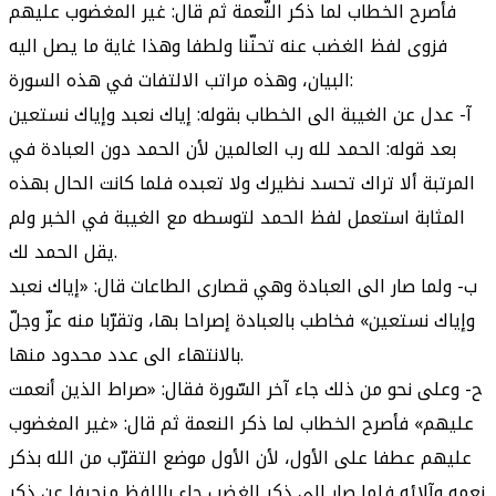
فأصرح الخطاب لما ذكر النّعمة ثم قال: غير المغضوب عليهم
فزوى لفظ الغضب عنه تحنّنا ولطفا وهذا غاية ما يصل اليه
البيان، وهذه مراتب الالتفات في هذه السورة:
آ- عدل عن الغيبة الى الخطاب بقوله: إياك نعبد وإياك نستعين
بعد قوله: الحمد لله رب العالمين لأن الحمد دون العبادة في
المرتبة ألا تراك تحسد نظيرك ولا تعبده فلما كانت الحال بهذه
المثابة استعمل لفظ الحمد لتوسطه مع الغيبة في الخبر ولم
يقل الحمد لك.
ب- ولما صار الى العبادة وهي قصارى الطاعات قال: «إياك نعبد
وإياك نستعين» فخاطب بالعبادة إصراحا بها، وتقرّبا منه عزّ وجلّ
بالانتهاء الى عدد محدود منها.
ح- وعلى نحو من ذلك جاء آخر السّورة فقال: «صراط الذين أنعمت
عليهم» فأصرح الخطاب لما ذكر النعمة ثم قال: «غير المغضوب
عليهم عطفا على الأول، لأن الأول موضع التقرّب من الله بذكر
نعمه وآلائه فلما صار إلى ذكر الغضب جاء باللفظ منحرفا عن ذكر