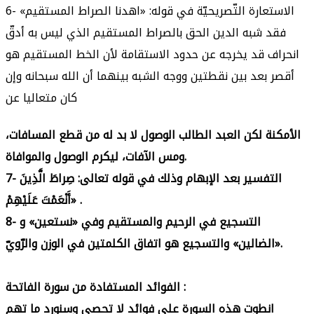
6- الاستعارة التّصريحيّة في قوله: «اهدنا الصراط المستقيم»
فقد شبه الدين الحق بالصراط المستقيم الذي ليس به أدقّ
انحراف قد يخرجه عن حدود الاستقامة لأن الخط المستقيم هو
أقصر بعد بين نقطتين ووجه الشبه بينهما أن الله سبحانه وإن
كان متعاليا عن
الأمكنة لكن العبد الطالب الوصول لا بد له من قطع المسافات،
ومس الآفات، ليكرم الوصول والموافاة.
7- التفسير بعد الإبهام وذلك في قوله تعالى: صِراطَ الَّذِينَ
أَنْعَمْتَ عَلَيْهِمْ» .
8- التسجيع في الرحيم والمستقيم وفي «نستعين» و
«الضالين» والتسجيع هو اتفاق الكلمتين في الوزن والرّويّ.
الفوائد المستفادة من سورة الفاتحة :
انطوت هذه السورة على فوائد لا تحصى وسنورد ما تهم