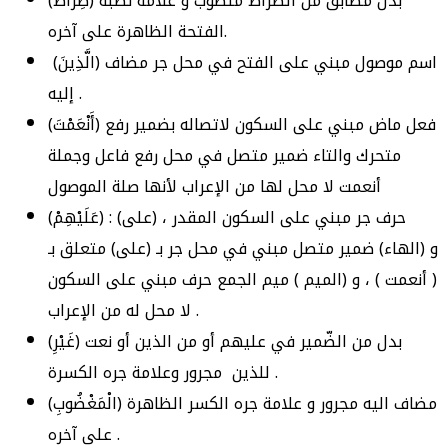
(صِراطَ) بدل مطابق من الصراط منصوب و علامة نصبه
الفتحة الظاهرة على آخره.
(الَّذِينَ) اسم موصول مبني على الفتح في محل جر مضاف
إليه .
(أَنْعَمْتَ) فعل ماض مبني على السكون لاتصاله بضمير رفع
متحرك والتاء ضمير متصل في محل رفع فاعل وجملة
أنعمت لا محل لها من الإعراب لأنها صلة الموصول
(عَلَيْهِمْ) : (على) حرف جر مبني على السكون المقدر ،
و (الهاء) ضمير متصل مبني في محل جر بـ (على) متعلق بـ
( أنعمت ) ، و (الميم ) ميم الجمع حرف مبني على السكون
لا محل له من الإعراب .
(غَيْرِ) بدل من الضّمير في عليهم أو من الذين أو نعت
مجرور وعلامة جره الكسرة .
للذين
(الْمَغْضُوبِ) مضاف اليه مجرور و علامة جره الكسر الظاهرة
على آخره .