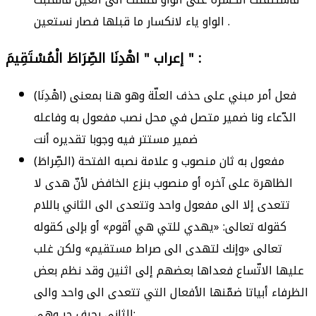
الواو ياء لانكسار ما قبلها فصار نستعين .
إعراب " اهْدِنَا الصِّرَاطَ الْمُسْتَقِيمَ " :
(اهْدِنَا) فعل أمر مبني على حذف العلّة وهو هنا بمعنى
الدّعاء ونا ضمير متصل في محل نصب مفعول به وفاعله
ضمير مستتر فيه وجوبا تقديره أنت
(الصِّراطَ) مفعول به ثان منصوب و علامة نصبه الفتحة
الظاهرة على آخره أو منصوب بنزع الخافض لأنّ هدى لا
تتعدى إلا الى مفعول واحد وتتعدى الى الثاني باللام
كقوله تعالى: «يهدي للتي هي أقوم» أو بإلى كقوله
تعالى «وإنك لتهدى الى صراط مستقيم» ولكن غلب
عليها الاتّساع فعداها بعضهم إلى اثنين وقد نظم بعض
الظرفاء أبياتا ضمّنها الأفعال التي تتعدى الى واحد والى
الثاني بحرف جر وهي: