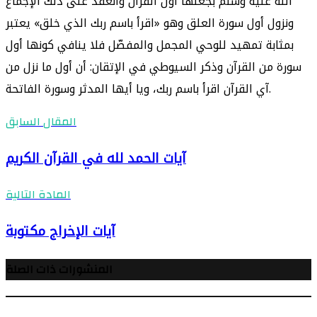
الله عليه وسلم بجعلها أول القرآن وانعقد على ذلك الإجماع
ونزول أول سورة العلق وهو «اقرأ باسم ربك الذي خلق» يعتبر
بمثابة تمهيد للوحي المجمل والمفصّل فلا ينافي كونها أول
سورة من القرآن وذكر السيوطي في الإتقان: أن أول ما نزل من
آي القرآن اقرأ باسم ربك، ويا أيها المدثر وسورة الفاتحة.
المقال السابق
آيات الحمد لله في القرآن الكريم
المادة التالية
آيات الإخراج مكتوبة
المنشورات ذات الصلة