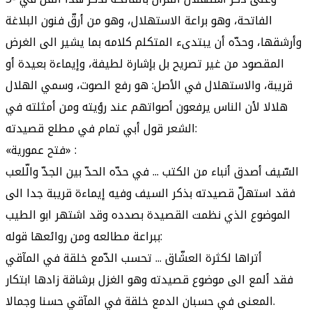
الفاتحة، وهو براعة الاستهلال، وهو من أرقّ فنون البلاغة
وأرشقها، وحدّه أن يبتدىء المتكلم كلامه بما يشير الى الغرض
المقصود من غير تصريح بل بإشارة لطيفة، وإيماءة بعيدة أو
قريبة، والاستهلال في الأصل: هو رفع الصوت، وسمي الهلال
هلالا لأن الناس يرفعون أصواتهم عند رؤيته ومن أمثلته في
الشعر قول أبي تمام في مطلع قصيدته:
«فتح عمورية» :
السّيف أصدق أنباء من الكتب ... في حدّه الحدّ بين الجدّ والّلعب
فقد استهلّ قصيدته بذكر السيف وفيه إيماءة قريبة جدا الى
الموضوع الذي نظمت القصيدة بصدده وقد اشتهر ابو الطيب
ببراعة مطالعه ومن روائعها قوله:
أتراها لكثرة العشّاق ... تحسب الدّمع خلقة في المآقي
فقد ألمع الى موضوع قصيدته وهو الغزل برشاقة زادها ابتكار
المعنى في حسبان الدمع خلقة في المآقي حسنا وجمالا.