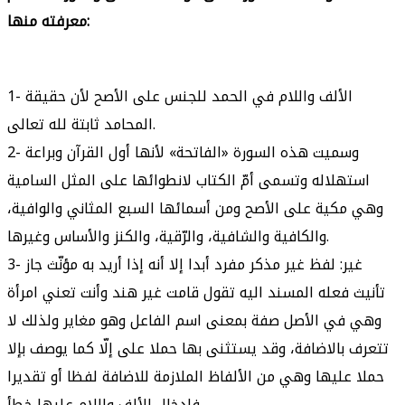
معرفته منها:
1- الألف واللام في الحمد للجنس على الأصح لأن حقيقة
المحامد ثابتة لله تعالى.
2- وسميت هذه السورة «الفاتحة» لأنها أول القرآن وبراعة
استهلاله وتسمى أمّ الكتاب لانطوائها على المثل السامية
وهي مكية على الأصح ومن أسمائها السبع المثاني والوافية،
والكافية والشافية، والرّقية، والكنز والأساس وغيرها.
3- غير: لفظ غير مذكر مفرد أبدا إلا أنه إذا أريد به مؤنّث جاز
تأنيث فعله المسند اليه تقول قامت غير هند وأنت تعني امرأة
وهي في الأصل صفة بمعنى اسم الفاعل وهو مغاير ولذلك لا
تتعرف بالاضافة، وقد يستثنى بها حملا على إلّا كما يوصف بإلا
حملا عليها وهي من الألفاظ الملازمة للاضافة لفظا أو تقديرا
فادخال الألف واللام عليها خطأ.