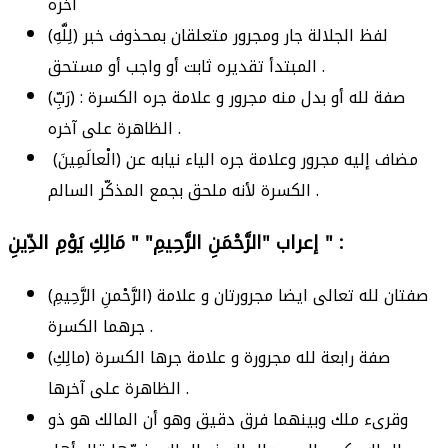
آخره
(لِلَّهِ) لفظ الجلالة جار ومجرور متعلقان بمحذوف خبر
المبتدأ تقديره ثابت أو واجب أو مستحق .
(رَبِّ) : صفة لله أو بدل منه مجرور و علامة جره الكسرة
الظاهرة على آخره .
(الْعالَمِينَ) مضاف إليه مجرور وعلامة جره الياء نيابه عن
الكسرة لأنه ملحق بجمع المذكّر السالم .
إعراب "الرَّحْمَنِ الرَّحِيمِ" " مَالِكِ يَوْمِ الدِّينِ " :
(الرَّحْمنِ الرَّحِيمِ) صفتان لله تعالى ايضا مجرورتان و علامة
جرهما الكسرة .
(مالِكِ) صفة رابعة لله مجرورة و علامة جرها الكسرة
الظاهرة على آخرها .
وقرىء ملك وبينهما فرق دقيق وهو أن المالك هو ذو