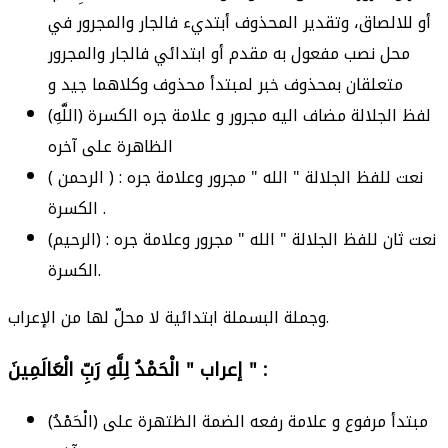
أو للالصاق، وتقدير المحذوف أبتديء فالجار والمجرور في
محل نصب مفعول به مقدم أو ابتدائي فالجار والمجرور
متعلقان بمحذوف خبر لمبتدأ محذوف وكلاهما جيد و
(اللَّهِ) لفظ الجلالة مضاف اليه مجرور و علامة جره الكسرة
الظاهرة على آخره
( الرحمن ) : نعت للفظ الجلالة " الله " مجرور وعلامة جره
الكسرة .
(الرحيم) : نعت ثان للفظ الجلالة " الله " مجرور وعلامة جره
الكسرة.
وجملة البسملة ابتدائية لا محلّ لها من الإعراب.
إعراب " الْحَمْدُ لِلَّهِ رَبِّ الْعَالَمِينَ " :
(الْحَمْدُ) مبتدأ مرفوع و علامة رفعه الضمة الظتهرة على