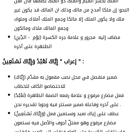
الملك بكسر الميم والملك ذو الملك بضمّها قال أهل
النحو: إن ملكا أمدح من مالك وذلك ان المالك قد يكون غير
ملك ولا يكون الملك إلا مالكا وجمع الملك أملاك وملوك
وجمع المالك ملاك ومالكون
(يَوْمِ - الدِّينِ) مضاف إليه مجرور و علامة جره الكسرة
الظتهرة على آخره
إعراب " إِيَّاكَ نَعْبُدُ وَإِيَّاكَ نَسْتَعِينُ " :
(إِيَّاكَ) ضمير منفصل في محل نصب مفعول به مقدّم
للاختصاصو الكاف للخطاب
(نَعْبُدُ) فعل مضارع مرفوع و علامة رفعه الضمة الظاهرة
على آخره وفاعله ضمير مستتر فيه وجوبا تقديره نحن .
(وَإِيَّاكَ نَسْتَعِينُ) عطف على إياك نعبد ونستعين فعل
مضارع مرفوع وهو معتلّ أجوف والأصل فيه نستعون
فاستثقلت الكسرة على الواو فنقلت الى العين فانقلبت