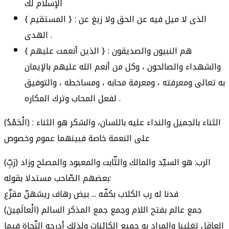
الإسلام لك
{ المستقيم } : الذى لا ميل فيه عن الحق ولا زيغ عن
الهدى .
{ الذين أنعمت عليهم } : هم النبيون والصديقون
والشهداء والصالحون ، وكل من أنعم الله عليهم بالإيمان
به تعالى ومعرفته ، ومعرفة محابه ، ومساخطه ، والتوفيق
لفعل المحاب وترك المكاره .
(الْحَمْدُ) : الثناء بالجميل والنداء عليه باللسان، والشكر هو الثناء
على النعمة خاصة فبينهما عموم وخصوص
(رَبِّ) الرب: هو السيّد والمالك والثّابت والمعبود والمصلح وزاد
بعضهم الصّاحب مستدلا بقوله:
فدنا له رب الكلاب بكفّه ... بيض رهاف ريشهنّ مقزّع
(الْعالَمِينَ) جمع عالم بفتح اللام وجمع جمع المذكر السالم
العاقل تغليبا والمراد به جميع الكائنات ولذلك أدرجه النّحاة فيما