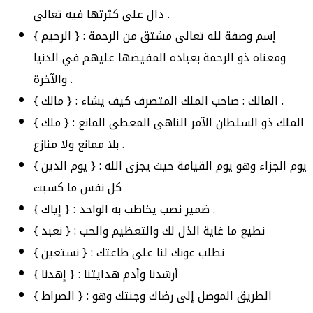
دال على كثرتها فيه تعالى .
{ الرحيم } : إسم وصفة لله تعالى مشتق من الرحمة
ومعناه ذو الرحمة بعباده المفيضها عليهم في الدنيا
والآخرة .
{ مالك } : المالك : صاحب الملك المتصرف كيف يشاء .
{ ملك } : الملك ذو السلطان الآمر الناهى المعطى المانع
بلا ممانع ولا منازع .
{ يوم الدين } : يوم الجزاء وهو يوم القيامة حيث يجزى الله
كل نفس ما كسبت
{ إياك } : ضمير نصب يخاطب به الواحد .
{ نعبد } : نطيع ما غاية الذل لك والتعظيم والحب
{ نستعين } : نطلب عونك لنا على طاعتك
{ إهدنا } : أرشدنا وأدم هدايتنا
{ الصراط } : الطريق الموصل إلى رضاك وجنتك وهو