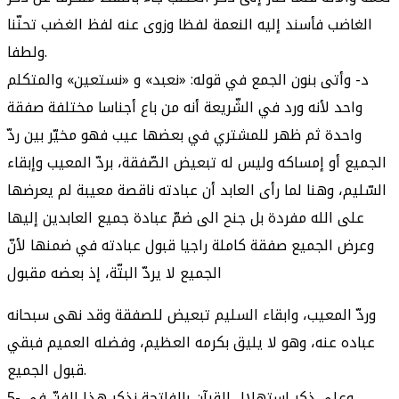
الغاضب فأسند إليه النعمة لفظا وزوى عنه لفظ الغضب تحنّنا
ولطفا.
د- وأتى بنون الجمع في قوله: «نعبد» و «نستعين» والمتكلم
واحد لأنه ورد في الشّريعة أنه من باع أجناسا مختلفة صفقة
واحدة ثم ظهر للمشتري في بعضها عيب فهو مخيّر بين ردّ
الجميع أو إمساكه وليس له تبعيض الصّفقة، بردّ المعيب وإبقاء
السّليم، وهنا لما رأى العابد أن عبادته ناقصة معيبة لم يعرضها
على الله مفردة بل جنح الى ضمّ عبادة جميع العابدين إليها
وعرض الجميع صفقة كاملة راجيا قبول عبادته في ضمنها لأنّ
الجميع لا يردّ البتّة، إذ بعضه مقبول
وردّ المعيب، وابقاء السليم تبعيض للصفقة وقد نهى سبحانه
عباده عنه، وهو لا يليق بكرمه العظيم، وفضله العميم فبقي
قبول الجميع.
5- وعلى ذكر استهلال القرآن بالفاتحة نذكر هذا الفنّ في