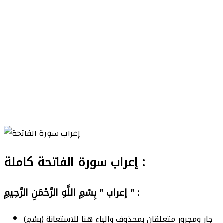
إعراب سورة الفاتحة كاملة :
إعراب " بِسْمِ اللَّهِ الرَّحْمَنِ الرَّحِيمِ " :
(بِسْمِ) جار ومجرور متعلقان بمحذوف والباء هنا للاستعانة