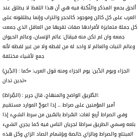
ألحق بجمع المذكر والنّكتة فيه هي أن هذا اللفظ لا يطلق عند
العرب على كل كائن وموجود كالحجر والتراب وإنما يطلقونه على
كل جملة متمايزة لأفرادها صفات تقربها من العاقل الذي جمعت
جمعه وان لم تكن منه فيقال: عالم الإنسان، وعالم الحيوان
وعالم النبات والعالم لا واحد له من لفظه ولا من غير لفظه لأنه
جمع لأشياء مختلفة
(الدِّينِ) : الجزاء ويوم الدّين: يوم الجزاء ومنه قول العرب: «كما
تدين تدان»
(الصِّراطَ) : الطّريق الواضح والمنهاج، قال جرير:
أمير المؤمنين على صراط ... إذا اعوجّ الموارد مستقيم
وفي الصراط أربع لغات: السّراط بالسّين من سرط الشيء إذا
بلعه وسمي الطريق سراطا لجريان الناس فيه كما يجري الشيء
المبتلع والصراط وبالزاي خالصة وبإشمام الصاد الزاي وكل هذه