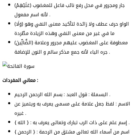
(عَلَيْهِمْ) جار ومجرور في محل رفع نائب فاعل للمغضوب
لأنه اسم مفعول .
(وَلَا) الواو حرف عطف ولا زائدة لتأكيد معنى النفي وهو
ما في غير من معنى النفي وهذه الزيادة مطّردة
(الضَّالِّينَ) معطوفة على المغضوب عليهم مجرور وعلامة
جره الياء لأنه جمع مذكر سالم و النون للإضافة .
معاني المفردات :
البسملة : قول العبد : بسم الله الرحمن الرحيم .
الاسم : لفظ جعل علامة على مسمى يعرف به ويتميز عن
غيره .
{ الله } : إسم علم على ذات الرب تبارك وتعالى يعرف به .
{ الرحمن } : اسم من أسماء الله تعالى مشتق من الرحمة