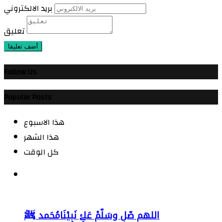
بريد الالكتروني
تعليق
أضف تعليقا
Follow Us
Popular Posts
هذا الاسبوع
هذا الشهر
كل الوقت
اللهم صّلِ وسَلّمْ عَلۓِ نَبِيْنَامُحَمد ﷺ