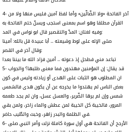
4- آخر الفاتحة «ولا الضّالّين» وأما لفظ آمين فليس منها ولا من
القرآن مطلقا وهو اسم بمعنى استجب ويسنّ ختم الفاتحة به
وفيه لغتان: المدّ والتقصير قال ابو نواس في المد:
صلى الإله على لوط وشيعته ... أبا عبيدة قل بالله: آمينا
وقال آخر في القصر:
تباعد مني فطحل إذ دعوته ... أمين فزاد الله ما بيننا بعدا
5- قد يقال: إن المؤمنين مهتدون فما معنى طلبها؟ والجواب
ان المطلوب هو الثبات على الهدى أو زيادته وليس في كون
بعض الناس لم يهتدوا ما يخرجه عن أن يكون هدى فالشمس
شمس وإن لم يرها الضّرير، والعسل عسل، وان لم يجد طعمه
المرور، فالخيبة كل الخيبة لمن عطش والماء زاخر، ولمن بقي
في الظلمة والبدر زاهر، وخبث والطّيب حاضر.
6- الأرجح أن الفاتحة هي أول سورة كاملة نزلت وأمر النبي صلى