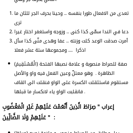
تعدى من الافعال طورا بنفسه ... وحينا بحرف الجر للثان ما
ترى
دعا في الندا سمّى كذا كنى ... وزوجه واستغفر اختار غيرا
أمرت صدقت الوعد كلت وزنته ... عفا وهدى منّى كذا سأل
اذكرا ..... ومجموعها ستة عشر فعلا
(الْمُسْتَقِيمَ) صفة للصراط منصوبة و علامة نصبها الفتحة
الظاهرة . وهو معتلّ وعين الفعل فيه واو والأصل
مستقوم فاستثقلت الكسرة على الواو فنقلت الى القاف
فانقلبت الواو ياء لانكسار ما قبلها .
إعراب " صِرَاطَ الَّذِينَ أَنْعَمْتَ عَلَيْهِمْ غَيْرِ الْمَغْضُوبِ
عَلَيْهِمْ وَلَا الضَّالِّينَ " :