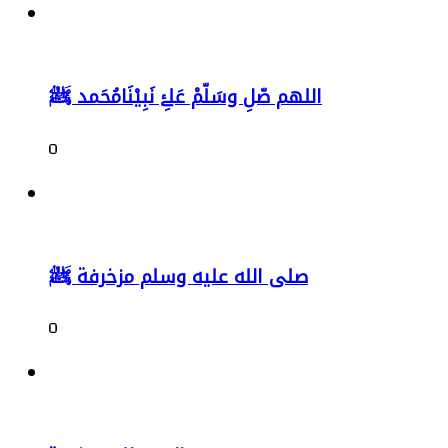
اللهم صّلِ وسَلّمْ عَلۓِ نَبِيْنَامُحَمد ﷺ
0
صلى الله عليه وسلم مزخرفة ﷺ
0