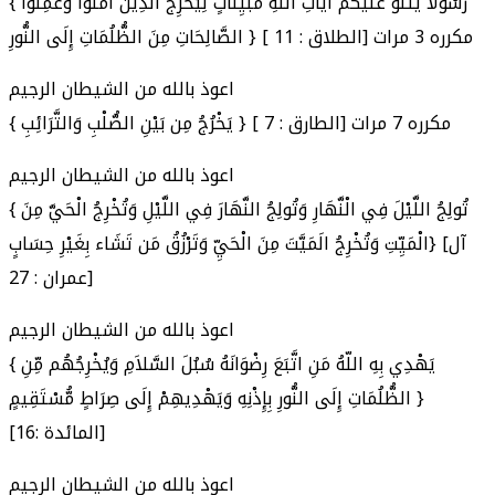
{ رَّسُولًا يَتْلُو عَلَيْكُمْ آيَاتِ اللَّهِ مُبَيِّنَاتٍ لِّيُخْرِجَ الَّذِينَ آمَنُوا وَعَمِلُوا
الصَّالِحَاتِ مِنَ الظُّلُمَاتِ إِلَى النُّورِ } [ الطلاق : 11] مكرره 3 مرات
اعوذ بالله من الشيطان الرجيم
{ يَخْرُجُ مِن بَيْنِ الصُّلْبِ وَالتَّرَائِبِ } [ الطارق : 7] مكرره 7 مرات
اعوذ بالله من الشيطان الرجيم
{ تُولِجُ اللَّيْلَ فِي الْنَّهَارِ وَتُولِجُ النَّهَارَ فِي اللَّيْلِ وَتُخْرِجُ الْحَيَّ مِنَ
الْمَيِّتِ وَتُخْرِجُ الَمَيَّتَ مِنَ الْحَيِّ وَتَرْزُقُ مَن تَشَاء بِغَيْرِ حِسَابٍ} [آل
عمران : 27]
اعوذ بالله من الشيطان الرجيم
{ يَهْدِي بِهِ اللّهُ مَنِ اتَّبَعَ رِضْوَانَهُ سُبُلَ السَّلاَمِ وَيُخْرِجُهُم مِّنِ
الظُّلُمَاتِ إِلَى النُّورِ بِإِذْنِهِ وَيَهْدِيهِمْ إِلَى صِرَاطٍ مُّسْتَقِيمٍ }
[المائدة :16]
اعوذ بالله من الشيطان الرجيم