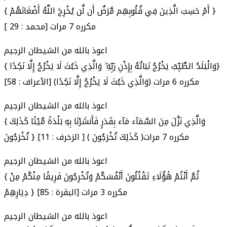
{ أَمْ حَسِبَ الَّذِينَ فِي قُلُوبِهِم مَّرَضٌ أَن لَّن يُخْرِجَ اللَّهُ أَضْغَانَهُمْ }
[ محمد : 29] مكرره 7 مرات
اعوذ بالله من الشيطان الرجيم
{ وَالْبَلَدُ الطَّيِّبُ يَخْرُجُ نَبَاتُهُ بِإِذْنِ رَبِّهِ ۖ وَالَّذِي خَبُثَ لَا يَخْرُجُ إِلَّا نَكِدًا}
[الأعراف : 58] (وَالَّذِي خَبُثَ لَا يَخْرُجُ إِلَّا نَكِدًا) مكرره 6 مرات
اعوذ بالله من الشيطان الرجيم
{ وَالَّذِي نَزَّلَ مِنَ السَّمَآء مَآء بِقَدَرٍ فَأَنشَرْنَا بِهِ بَلْدَةً مَّيْتًا كَذَلِكَ
تُخْرَجُونَ } [الزخرف : 11 ] ( كَذَلِكَ تُخْرَجُونَ )مكرره 7 مرات
اعوذ بالله من الشيطان الرجيم
{ ثُمَّ أَنْتُمْ هَٰؤُلَاءِ تَقْتُلُونَ أَنْفُسَكُمْ وَتُخْرِجُونَ فَرِيقًا مِنْكُمْ مِنْ
دِيَارِهِمْ } [البقرة : 85] مكرره 3 مرات
اعوذ بالله من الشيطان الرجيم