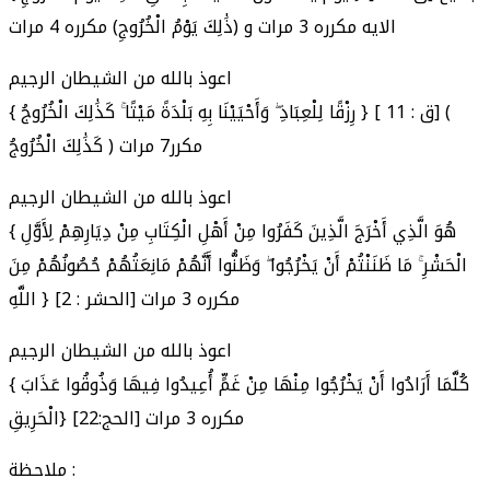
الايه مكرره 3 مرات و (ذَٰلِكَ يَوْمُ الْخُرُوجِ) مكرره 4 مرات
اعوذ بالله من الشيطان الرجيم
{ رِزْقًا لِلْعِبَادِ ۖ وَأَحْيَيْنَا بِهِ بَلْدَةً مَيْتًا ۚ كَذَٰلِكَ الْخُرُوجُ } [ ق : 11] (
كَذَٰلِكَ الْخُرُوجُ ) مكرر7 مرات
اعوذ بالله من الشيطان الرجيم
{ هُوَ الَّذِي أَخْرَجَ الَّذِينَ كَفَرُوا مِنْ أَهْلِ الْكِتَابِ مِنْ دِيَارِهِمْ لِأَوَّلِ
الْحَشْرِ ۚ مَا ظَنَنْتُمْ أَنْ يَخْرُجُوا ۖ وَظَنُّوا أَنَّهُمْ مَانِعَتُهُمْ حُصُونُهُمْ مِنَ
اللَّهِ } [الحشر : 2] مكرره 3 مرات
اعوذ بالله من الشيطان الرجيم
{ كُلَّمَا أَرَادُوا أَنْ يَخْرُجُوا مِنْهَا مِنْ غَمٍّ أُعِيدُوا فِيهَا وَذُوقُوا عَذَابَ
الْحَرِيقِ} [الحج:22] مكرره 3 مرات
ملاحظة :