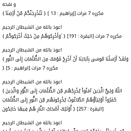
و نفخه
{ لَنُخْرِجَنّكُمْ مّنْ أَرْضِنَآ } [ إبراهيم : 13] مكرره 7 مرات
اعوذ بالله من الشيطان الرجيم
{ وَأَخْرِجُوهُمْ مِنْ حَيْثُ أَخْرَجُوكُمْ ۚ } [البقرة : 191] مكرره 7 مرات
اعوذ بالله من الشيطان الرجيم
{ وَلَقَدْ أَرْسَلْنَا مُوسَى بِآيَاتِنَا أَنْ أَخْرِجْ قَوْمَكَ مِنَ الظُّلُمَاتِ إِلَى النُّورِ
} [ابراهيم : 5] مكرره 7 مرات
اعوذ بالله من الشيطان الرجيم
{ اللّهُ وَلِيُّ الَّذِينَ آمَنُواْ يُخْرِجُهُم مِّنَ الظُّلُمَاتِ إِلَى النُّوُرِ وَالَّذِينَ
كَفَرُواْ أَوْلِيَآؤُهُمُ الطَّاغُوتُ يُخْرِجُونَهُم مِّنَ النُّورِ إِلَى الظُّلُمَاتِ
أُوْلَئِكَ أَصْحَابُ النَّارِ هُمْ فِيهَا خَالِدُونَ } [البقرة : 257]
اعوذ بالله من الشيطان الرجيم