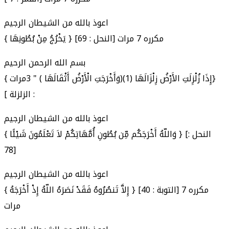
اعوذ بالله من الشيطان الرجيم
{ يَخْرُجُ مِنْ بُطُونِهَا } [النحل : 69] مكرره 7 مرات
بسم الله الرحمن الرحيم
{ إِذَا زُلْزِلَتِ الأَرْضُ زِلْزَالَهَا (1)(وَأَخْرَجَتِ الْأَرْضُ أَثْقَالَهَا ) " 3مرات}
[ الزلزلة :
اعوذ بالله من الشيطان الرجيم
{ وَاللّهُ أَخْرَجَكُم مِّن بُطُونِ أُمَّهَاتِكُمْ لاَ تَعْلَمُونَ شَيْئًا } [النحل :
78]
اعوذ بالله من الشيطان الرجيم
{ إِلاَّ تَنصُرُوهُ فَقَدْ نَصَرَهُ اللّهُ إِذْ أَخْرَجَهُ } [التوبة : 40] مكرره 7
مرات