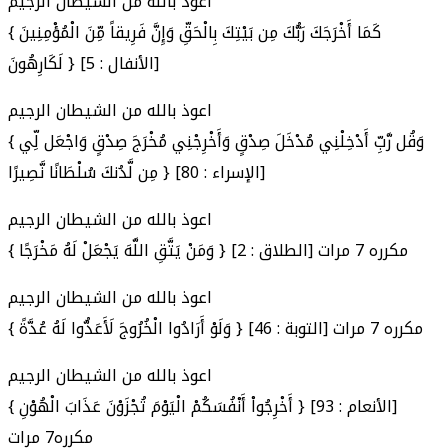
اعوذ بالله من الشيطان الرجيم
{ كَمَا أَخْرَجَكَ رَبُّكَ مِن بَيْتِكَ بِالْحَقِّ وَإِنَّ فَرِيقاً مِّنَ الْمُؤْمِنِينَ
لَكَارِهُونَ } [الأنفال : 5]
اعوذ بالله من الشيطان الرجيم
{ وَقُل رَّبِّ أَدْخِلْنِي مُدْخَلَ صِدْقٍ وَأَخْرِجْنِي مُخْرَجَ صِدْقٍ وَاجْعَل لِّي
مِن لَّدُنكَ سُلْطَانًا نَّصِيرًا } [الإسراء : 80]
اعوذ بالله من الشيطان الرجيم
{ وَمَنْ يَتَّقِ اللَّهَ يَجْعَلْ لَهُ مَخْرَجًا } [الطلاق : 2] مكرره 7 مرات
اعوذ بالله من الشيطان الرجيم
{ وَلَوْ أَرَادُوا الْخُرُوجَ لَأَعَدُّوا لَهُ عُدَّةً } [التوبة : 46] مكرره 7 مرات
اعوذ بالله من الشيطان الرجيم
{ أَخْرِجُواْ أَنْفُسَكُمْ الْيَوْمَ تُجْزَوْنَ عَذَابَ الْهُوْنِ } [الأنعام : 93]
مكرره7 مرات