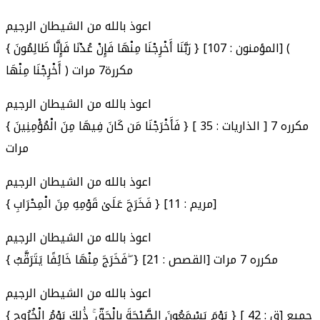
اعوذ بالله من الشيطان الرجيم
{ رَبَّنَا أَخْرِجْنَا مِنْهَا فَإِنْ عُدْنَا فَإِنَّا ظَالِمُونَ } [المؤمنون : 107] (
أَخْرِجْنَا مِنْهَا ) مكررة7 مرات
اعوذ بالله من الشيطان الرجيم
{ فَأَخْرَجْنَا مَن كَانَ فِيهَا مِنَ الْمُؤْمِنِينَ } [ الذاريات : 35 ] مكرره 7
مرات
اعوذ بالله من الشيطان الرجيم
{ فَخَرَجَ عَلَىٰ قَوْمِهِ مِنَ الْمِحْرَابِ } [مريم : 11]
اعوذ بالله من الشيطان الرجيم
{ فَخَرَجَ مِنْهَا خَائِفًا يَتَرَقَّبُ ۖ } [القصص : 21] مكرره 7 مرات
اعوذ بالله من الشيطان الرجيم
{ يَوْمَ يَسْمَعُونَ الصَّيْحَةَ بِالْحَقِّ ۚ ذَٰلِكَ يَوْمُ الْخُرُوجِ } [ ق : 42] جميع