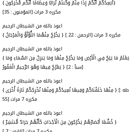
{ أَيَعِدُكُمْ أَنَّكُمْ إِذَا مِتُّمْ وَكُنتُمْ تُرَابًا وَعِظَامًا أَنَّكُم مُّخْرَجُونَ}
[المؤمنون : 35] مكرره 3 مرات
اعوذ بالله من الشيطان الرجيم
{ يَخْرُجُ مِنْهُمَا اللُّؤْلُؤُ وَالْمَرْجَانُ } [ الرحمن : 22] مكرره 3 مرات
اعوذ بالله من الشيطان الرجيم
{ يَعْلَمُ مَا يَلِجُ فِي الْأَرْضِ وَمَا يَخْرُجُ مِنْهَا وَمَا يَنزِلُ مِنَ السَّمَاءِ وَمَا
يَعْرُجُ فِيهَا وَهُوَ الرَّحِيمُ الْغَفُورُ } [سبأ : 2]
اعوذ بالله من الشيطان الرجيم
{ مِنْهَا خَلَقْنَاكُمْ وَفِيهَا نُعِيدُكُمْ وَمِنْهَا نُخْرِجُكُمْ تَارَةً أُخْرَى } [طه :
55] مكرره 7 مرات
اعوذ بالله من الشيطان الرجيم
{ خُشَّعًا أَبْصَارُهُمْ يَخْرُجُونَ مِنَ الْأَجْدَاثِ كَأَنَّهُمْ جَرَادٌ مُّنتَشِرٌ }
[ القمر : 7] مكرره 7 مرات