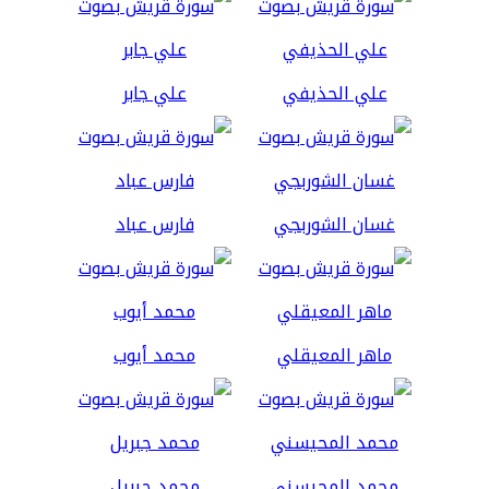
علي الحذيفي
علي جابر
غسان الشوربجي
فارس عباد
ماهر المعيقلي
محمد أيوب
محمد المحيسني
محمد جبريل