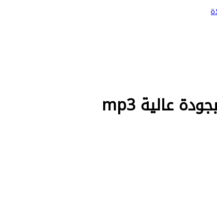
ة
ة عالية mp3