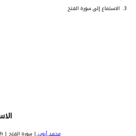
الاستماع إلى سورة الفتح
الاس
محمد أيوب
| سورة الفتح | Al Fath - عدد آياتها 29 - رقم السورة في المصحف: 48 - معنى السورة بالإنجليزية: The Victory.