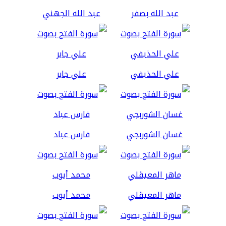
عبد الله بصفر
عبد الله الجهني
علي الحذيفي
علي جابر
غسان الشوربجي
فارس عباد
ماهر المعيقلي
محمد أيوب