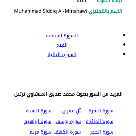
جودة الصوت
عالية
الاسم بالانجليزي
Muhammad Siddiq Al-Minshawi
السورة السابقة
الفتح
السورة التالية
المزيد من السور بصوت محمد صديق المنشاوي ترتيل:
سورة البقرة
آل عمران
سورة النساء
سورة المائدة
سورة يوسف
سورة ابراهيم
سورة الحجر
سورة الكهف
سورة مريم