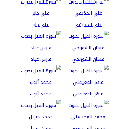
علي الحذيفي
علي جابر
غسان الشوربجي
فارس عباد
ماهر المعيقلي
محمد أيوب
محمد المحيسني
محمد جبريل