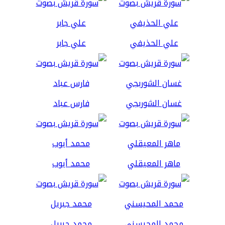
علي الحذيفي
علي جابر
غسان الشوربجي
فارس عباد
ماهر المعيقلي
محمد أيوب
محمد المحيسني
محمد جبريل