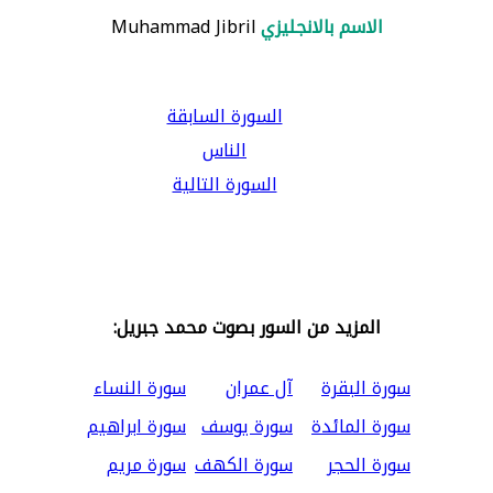
الاسم بالانجليزي
Muhammad Jibril
السورة السابقة
الناس
السورة التالية
المزيد من السور بصوت محمد جبريل:
سورة البقرة
آل عمران
سورة النساء
سورة المائدة
سورة يوسف
سورة ابراهيم
سورة الحجر
سورة الكهف
سورة مريم