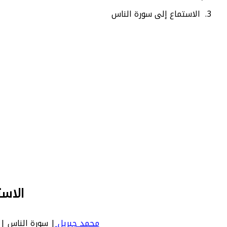
الاستماع إلى سورة الناس
الاست
محمد جبريل
| سورة الناس | An Nas - عدد آياتها 6 - رقم السورة في المصحف: 114 - معنى السورة بالإنجليزية: nkind