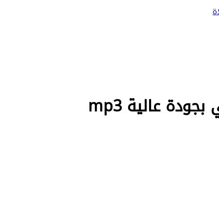
ة
ودة عالية mp3