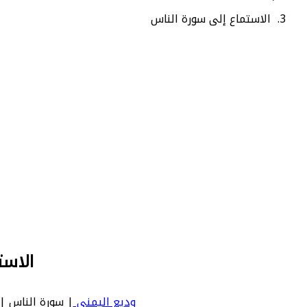
الاستماع إلى سورة الناس
الاست
وديع اليمني
| سورة الناس | An Nas - عدد آياتها 6 - رقم السورة في المصحف: 114 - معنى السورة بالإنجليزية: ind