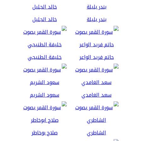
بندر بليلة
خالد الجليل
حاتم فريد الواعر
خليفة الطنيجي
سعد الغامدي
سعود الشريم
الشاطري
صلاح بوخاطر