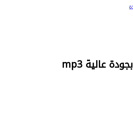
ة
دة عالية mp3