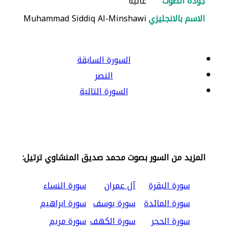
جودة الصوت
عالية
الاسم بالانجليزي
Muhammad Siddiq Al-Minshawi
السورة السابقة
النصر
السورة التالية
المزيد من السور بصوت محمد صديق المنشاوي ترتيل:
سورة البقرة
آل عمران
سورة النساء
سورة المائدة
سورة يوسف
سورة ابراهيم
سورة الحجر
سورة الكهف
سورة مريم