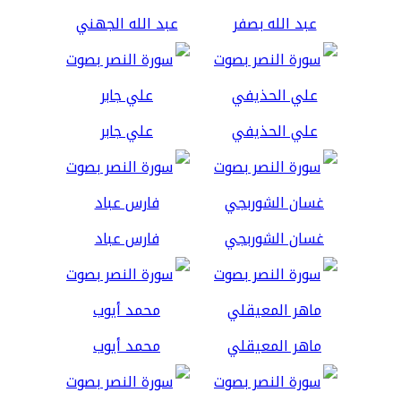
عبد الله بصفر
عبد الله الجهني
علي الحذيفي
علي جابر
غسان الشوربجي
فارس عباد
ماهر المعيقلي
محمد أيوب