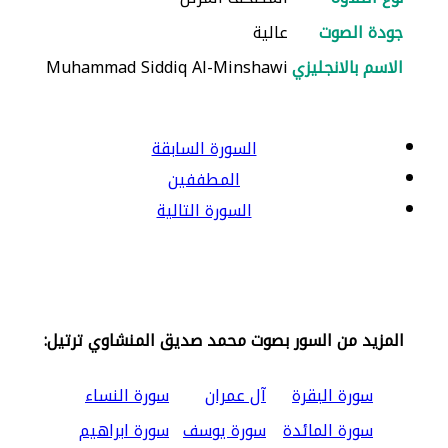
جودة الصوت
عالية
الاسم بالانجليزي
Muhammad Siddiq Al-Minshawi
السورة السابقة
المطففين
السورة التالية
المزيد من السور بصوت محمد صديق المنشاوي ترتيل:
سورة البقرة
آل عمران
سورة النساء
سورة المائدة
سورة يوسف
سورة ابراهيم