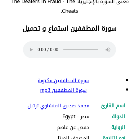
معنى السورة بالإنجليزية: The Dealers in Fraud - The
Cheats.
سورة المطففين استماع و تحميل
سورة المطففين مكتوبة
سورة المطففين mp3
اسم القارئ
محمد صديق المنشاوي ترتيل
الدولة
مصر - Egypt
الرواية
حفص عن عاصم
نوع التلاوة
المصحف المرتل