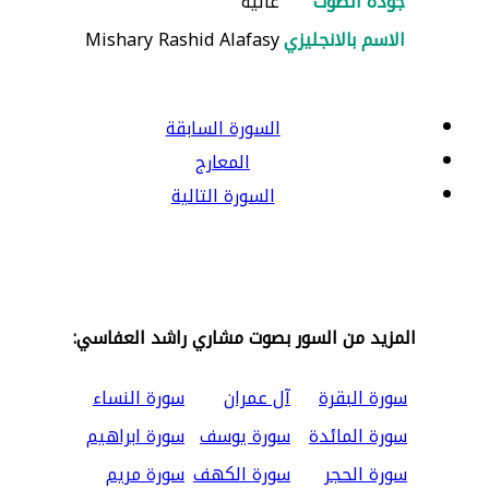
جودة الصوت
عالية
الاسم بالانجليزي
Mishary Rashid Alafasy
السورة السابقة
المعارج
السورة التالية
المزيد من السور بصوت مشاري راشد العفاسي:
سورة البقرة
آل عمران
سورة النساء
سورة المائدة
سورة يوسف
سورة ابراهيم
سورة الحجر
سورة الكهف
سورة مريم