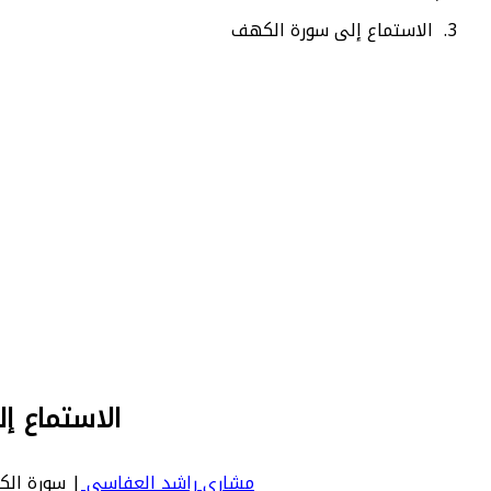
الاستماع إلى سورة الكهف
الاستماع 
مشاري راشد العفاسي
| سورة الكهف | Kahf - عدد آياتها 110 - رقم السورة في المصحف: 