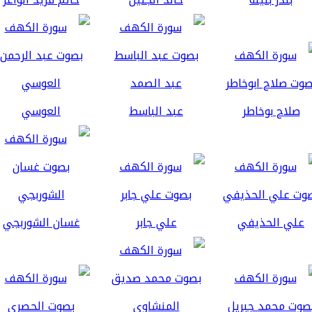
صلاح بوخاطر
عبد الباسط
العوسي
علي الحذيفي
علي جابر
غسان الشوربجي