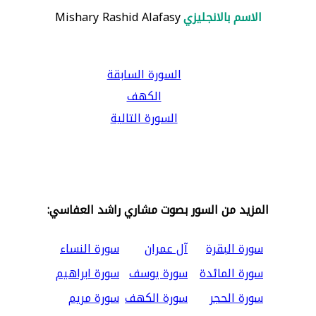
الاسم بالانجليزي
Mishary Rashid Alafasy
السورة السابقة
الكهف
السورة التالية
المزيد من السور بصوت مشاري راشد العفاسي:
سورة البقرة
آل عمران
سورة النساء
سورة المائدة
سورة يوسف
سورة ابراهيم
سورة الحجر
سورة الكهف
سورة مريم