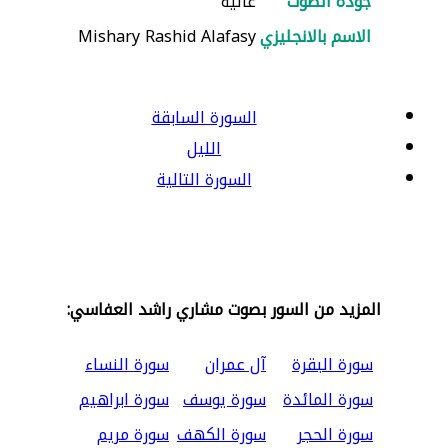
جودة الصوت
عالية
الاسم بالانجليزي
Mishary Rashid Alafasy
السورة السابقة
الليل
السورة التالية
المزيد من السور بصوت مشاري راشد العفاسي:
سورة البقرة
آل عمران
سورة النساء
سورة المائدة
سورة يوسف
سورة ابراهيم
سورة الحجر
سورة الكهف
سورة مريم