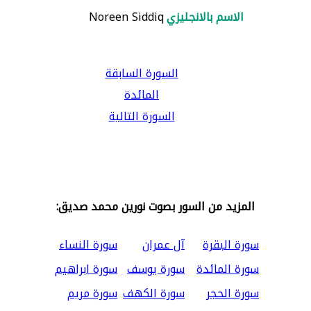
الاسم بالانجليزي
Noreen Siddiq
السورة السابقة
المائدة
السورة التالية
المزيد من السور بصوت نورين محمد صديق:
سورة البقرة
آل عمران
سورة النساء
سورة المائدة
سورة يوسف
سورة ابراهيم
سورة الحجر
سورة الكهف
سورة مريم