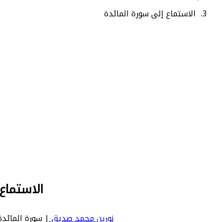
الاستماع إلى سورة المائدة
الاستماع
نورين محمد صديق
| سورة المائدة | Maidah - عدد آياتها 120 - رقم السورة في المصحف: 5 - معنى السورة بال