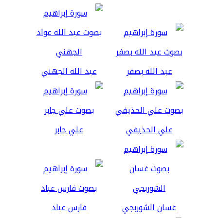
عبد الله بصفر
عبد الله الجهني
علي الحذيفي
علي جابر
غسان الشوربجي
فارس عباد