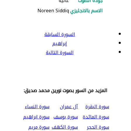
جودة الصوت
عالية
الاسم بالانجليزي
Noreen Siddiq
السورة السابقة
إبراهيم
السورة التالية
المزيد من السور بصوت نورين محمد صديق:
سورة البقرة
آل عمران
سورة النساء
سورة المائدة
سورة يوسف
سورة ابراهيم
سورة الحجر
سورة الكهف
سورة مريم