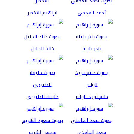
أحمد العجمي
ابراهيم الاخضر
بندر بليلة
خالد الجليل
حاتم فريد الواعر
خليفة الطنيجي
سعد الغامدي
سعود الشريم