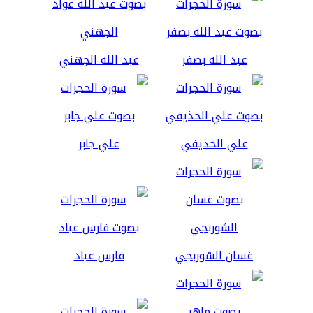
عبد الله بصفر
عبد الله الجهني
علي الحذيفي
علي جابر
غسان الشوربجي
فارس عباد