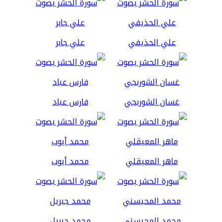
علي الحذيفي
علي جابر
غسان الشوربجي
فارس عباد
ماهر المعيقلي
محمد أيوب
محمد المحيسني
محمد جبريل