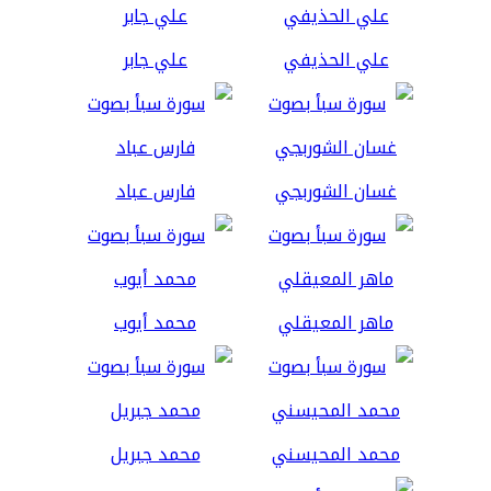
علي الحذيفي
علي جابر
غسان الشوربجي
فارس عباد
ماهر المعيقلي
محمد أيوب
محمد المحيسني
محمد جبريل