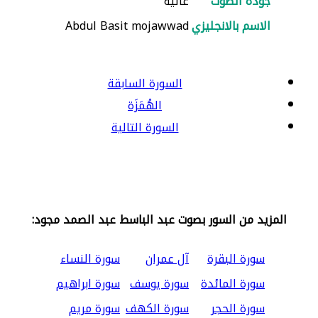
جودة الصوت
عالية
الاسم بالانجليزي
Abdul Basit mojawwad
السورة السابقة
الهُمَزَة
السورة التالية
المزيد من السور بصوت عبد الباسط عبد الصمد مجود:
سورة البقرة
آل عمران
سورة النساء
سورة المائدة
سورة يوسف
سورة ابراهيم
سورة الحجر
سورة الكهف
سورة مريم