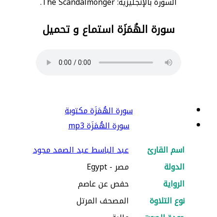
السورة بالإنجليزية: The Scandalmonger.
سورة الهُمَزَة استماع و تحميل
سورة الهُمَزَة مكتوبة
سورة الهُمَزَة mp3
اسم القارئ
عبد الباسط عبد الصمد مجود
الدولة
مصر - Egypt
الرواية
حفص عن عاصم
نوع التلاوة
المصحف المرتل