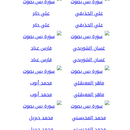
علي الحذيفي
علي جابر
غسان الشوربجي
فارس عباد
ماهر المعيقلي
محمد أيوب
محمد المحيسني
محمد جبريل