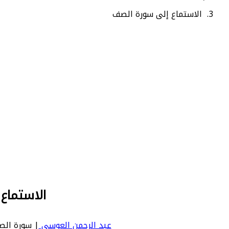
الاستماع إلى سورة الصف
الاستماع
عبد الرحمن العوسي
| سورة الصف | Saff - عدد آياتها 14 - رقم السورة في المصحف: 61 - معن