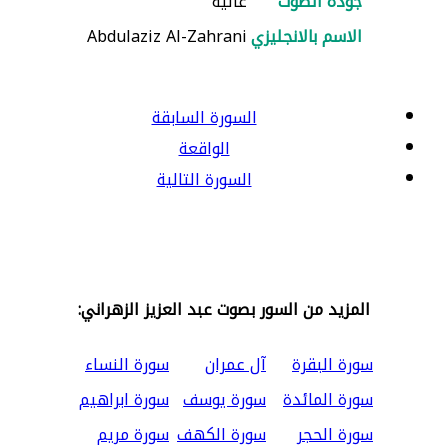
جودة الصوت
عالية
الاسم بالانجليزي
Abdulaziz Al-Zahrani
السورة السابقة
الواقعة
السورة التالية
المزيد من السور بصوت عبد العزيز الزهراني:
سورة البقرة
آل عمران
سورة النساء
سورة المائدة
سورة يوسف
سورة ابراهيم
سورة الحجر
سورة الكهف
سورة مريم