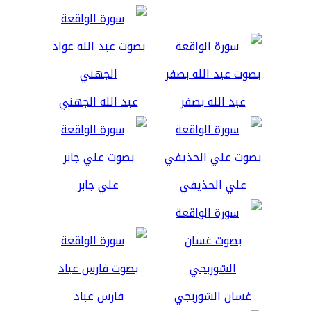
عبد الله بصفر
عبد الله الجهني
علي الحذيفي
علي جابر
غسان الشوربجي
فارس عباد