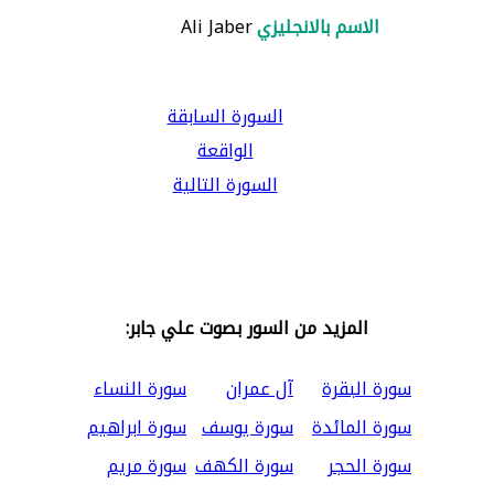
الاسم بالانجليزي
Ali Jaber
السورة السابقة
الواقعة
السورة التالية
المزيد من السور بصوت علي جابر:
سورة البقرة
آل عمران
سورة النساء
سورة المائدة
سورة يوسف
سورة ابراهيم
سورة الحجر
سورة الكهف
سورة مريم