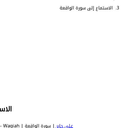
الاستماع إلى سورة الواقعة
الاس
علي جابر
| سورة الواقعة | Waqiah - عدد آياتها 96 - رقم السورة في المصحف: 56 - معنى السورة بالإنجليزية: The Inevitable, The Event.