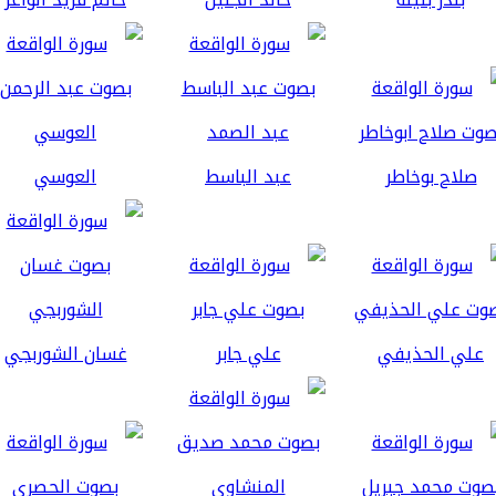
صلاح بوخاطر
عبد الباسط
العوسي
علي الحذيفي
علي جابر
غسان الشوربجي