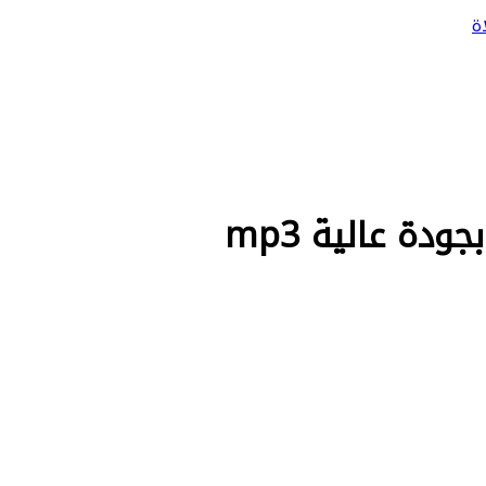
ة
دة عالية mp3