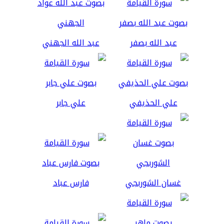
عبد الله بصفر
عبد الله الجهني
علي الحذيفي
علي جابر
غسان الشوربجي
فارس عباد