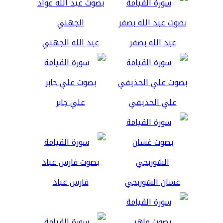
عبد الله بصفر
عبد الله الجهني
علي الحذيفي
علي جابر
غسان الشوربجي
فارس عباد