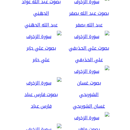
عبد الله بصفر
عبد الله الجهني
علي الحذيفي
علي جابر
غسان الشوربجي
فارس عباد