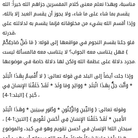
مناسبة، وبهذا نعلم معنى كلام المفسرين جزاهم الله خيراً: الله
يقسم بما شاء على ما شاء، ولا يجوز أن يقسم العبد إلا بالله،
وإذا أقسم الله بشيء من مخلوقاته فإنما يقسم به لدلالته على
قدرته،
فلو جئنا بقسم النجوم في مواقعها إلى قوله: { مَا ضَلَّ صَاحِبُكُمْ
} فهل يتناسب معه الجواب؟ لا يتناسب معه فالمسألة ليست
مجرد دلالة على عظمة الله ولكن لها دلالة خاصة في موضوعها.
وإذا جئت أيضاً إلى البلد في قوله تعالى: { لا أُقْسِمُ بِهَذَا الْبَلَدِ
* وَأَنْتَ حِلٌّ بِهَذَا الْبَلَدِ * وَوَالِدٍ وَمَا وَلَدَ * لَقَدْ خَلَقْنَا الإِنسَانَ فِي
كَبَدٍ } [البلد:1-4] ،
وقوله تعالى: { وَالتِّينِ وَالزَّيْتُونِ * وَطُورِ سِينِين * وَهَذَا الْبَلَدِ
الأَمِينِ * لَقَدْ خَلَقْنَا الإِنسَانَ فِي أَحْسَنِ تَقْوِيمٍ } [التين:1-4] ،
سبحان الله! الإنسان في أحسن تقويم وهو في كبد، والموضوع