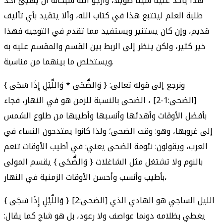
هذا يأخذ علينا شيئاً طويلاً، وأرجو الله سبحانه أن يهيئ أحد
طلبة العلم ليتتبع هذا في كتاب الله، وألا يتقيد بأي تأليف
قديم، وإن كان يستنير ويستفيد مما تقدم في التوجيه فهذا
خير كثير، ولكن ينظر إلى الربط بين القسم والمقسم عليه به
ويستخلص ما بينهما من مناسبة.
ونرجع إلى قوله تعالى: { وَالضُّحَى * وَاللَّيْلِ إِذَا سَجَى }
[الضحى:1-2] ، الضحى بالنسبة للزمن هو في النهار، فجاء
بأفضل الأوقات وأهدئها وأنسبها وأطيبها من طلوع الشمس
إلى غروبها، وهو: وقت الضحى؛ ولذا كانوا يمتدحون النساء في
العرب، ويقولون: نئومة الضحى يعني: في أطيب الأوقات تنعم
بالنوم ولا تشتغل مثل الشاغلات { وَالضُّحَى } يقسم المولى
بأطيب وأنسب وأحسن الأوقات الزمنية في النهار،
{ وَاللَّيْلِ إِذَا سَجَى } [الضحى:2] الليل الساجي هو الهادي الذي
يغطي بظلامه دونما عواصف ولا رعود، بل هو شاجٍ كما يقال: