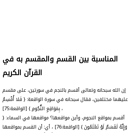
المناسبة بين القسم والمقسم به في
القرآن الكريم
إن الله سبحانه وتعالى أقسم بالنجم في سورتين، على مقسم
عليهما مختلفين، فقال سبحانه في سورة الواقعة: { فَلا أُقْسِمُ
بِمَوَاقِعِ النُّجُومِ } [الواقعة:75] ،
أقسم بمواقع النجوم، وأين مواقعها؟ مواقعها في السماء: {
وَإِنَّهُ لَقَسَمٌ لَوْ تَعْلَمُونَ } [الواقعة:76] ، أي: أن القسم بمواقعها