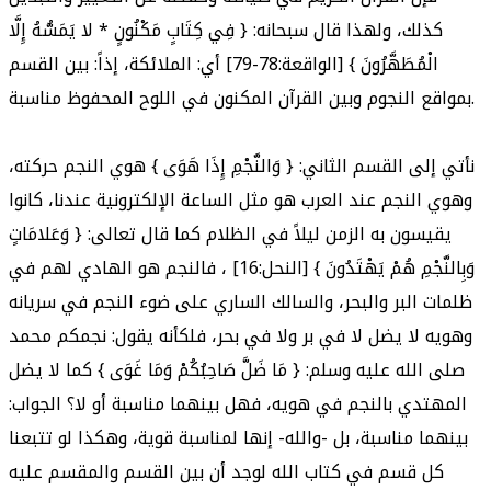
كذلك، ولهذا قال سبحانه: { فِي كِتَابٍ مَكْنُونٍ * لا يَمَسُّهُ إِلَّا
الْمُطَهَّرُونَ } [الواقعة:78-79] أي: الملائكة، إذاً: بين القسم
بمواقع النجوم وبين القرآن المكنون في اللوح المحفوظ مناسبة.
نأتي إلى القسم الثاني: { وَالنَّجْمِ إِذَا هَوَى } هوي النجم حركته،
وهوي النجم عند العرب هو مثل الساعة الإلكترونية عندنا، كانوا
يقيسون به الزمن ليلاً في الظلام كما قال تعالى: { وَعَلامَاتٍ
وَبِالنَّجْمِ هُمْ يَهْتَدُونَ } [النحل:16] ، فالنجم هو الهادي لهم في
ظلمات البر والبحر، والسالك الساري على ضوء النجم في سريانه
وهويه لا يضل لا في بر ولا في بحر، فلكأنه يقول: نجمكم محمد
صلى الله عليه وسلم: { مَا ضَلَّ صَاحِبُكُمْ وَمَا غَوَى } كما لا يضل
المهتدي بالنجم في هويه، فهل بينهما مناسبة أو لا؟ الجواب:
بينهما مناسبة، بل -والله- إنها لمناسبة قوية، وهكذا لو تتبعنا
كل قسم في كتاب الله لوجد أن بين القسم والمقسم عليه