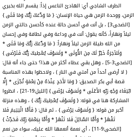
الطرف الشاجي أي: الهادئ الناعس إذاً: يقسم الله بخيري
الزمن، ووحدة الزمن هي حياة الإنسان: { مَا وَدَّعَكَ رَبُّكَ وَمَا قَلَى }
[الضحى:3] ، بل أنت في أحسن حالة عنده كأحسن حالتي الزمن
ليلاً ونهاراً، كأنه يقول: أنت في وداعة وفي لطافة وفي إحسان
من الله طيلة الزمن ليلاً ونهاراً: { مَا وَدَّعَكَ رَبُّكَ وَمَا قَلَى *
وَلَلآخِرَةُ خَيْرٌ لَكَ مِنَ الأُولَى * وَلَسَوْفَ يُعْطِيكَ رَبُّكَ فَتَرْضَى }
[الضحى:3-5] ، وهل بقي عطاء أكثر من هذا؟ حتى جاء أنه قال:
( لا أرضى أحداً من أمتي في النار ) ، ولاحظوا بهذه المناسبة
قصة أبي بكر الصديق: { وَمَا لأَحَدٍ عِنْدَهُ مِنْ نِعْمَةٍ تُجْزَى * إِلَّا
ابْتِغَاءَ وَجْهِ رَبِّهِ الأَعْلَى * وَلَسَوْفَ يَرْضَى } [الليل:19-21] ، انظروا
المشاركة هنا في قوله: { وَلَسَوْفَ يُعْطِيكَ رَبُّكَ } ، وهذه منزلة
أكبر من قوله: { وَلَسَوْفَ يَرْضَى } ، ثم قال: { فَأَمَّا الْيَتِيمَ فَلا
تَقْهَرْ * وَأَمَّا السَّائِلَ فَلا تَنْهَرْ * وَأَمَّا بِنِعْمَةِ رَبِّكَ فَحَدِّثْ }
[الضحى:9-11] ، أي نعمة أنعمها الله عليك، سواء من نعم