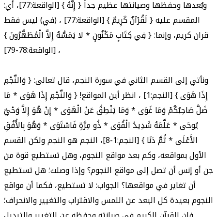
وبُعدها وحفظها وصيانتها عظيم جداً { إِنَّهُ } [الواقعة:77]، أي:
المقسم عليه { لَقُرْآنٌ كَرِيمٌ } [الواقعة:77] ، (في) ليس فقط
قران كريم، وإنما: { فِي كِتَابٍ مَكْنُونٍ * لا يَمَسُّهُ إِلاَّ الْمُطَهَّرُونَ }
[الواقعة:78-79] ،
ونأتي إلى القسم الثاني في سورة النجم، قال تعالى: { وَالنَّجْمِ
إِذَا هَوَى } [النجم:1] ، انظر أين المواقع! { وَالنَّجْمِ إِذَا هَوَى * مَا
ضَلَّ صَاحِبُكُمْ وَمَا غَوَى * وَمَا يَنْطِقُ عَنْ الْهَوَى * إِنْ هُوَ إِلاَّ وَحْيٌ
يُوحَى * عَلَّمَهُ شَدِيدُ الْقُوَى * ذُو مِرَّةٍ فَاسْتَوَى * وَهُوَ بِالأُفُقِ
الأَعْلَى * ثُمَّ دَنَا } [النجم:1-8]، النجم هو النجم ولكن القسم
الأول بمواقعه، وكم بعد مواقع النجوم، وهل تستطيع قوة من
جن أو إنس أن تصل إلى مواقع النجوم؟ وإذا وصلت؛ هل تستطيع
أن تغاير في مواقعها؟ الجواب: لا تستطيع، فكما أن مواقع
النجوم بعيدة كل البعد عن اللمس والاقتراب والتغيير والانحراف؛
فإن القرآن الكريم في صيانته وحفظه عن التغيير والتبديل