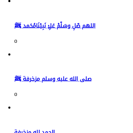
اللهم صّلِ وسَلّمْ عَلۓِ نَبِيْنَامُحَمد ﷺ
0
صلى الله عليه وسلم مزخرفة ﷺ
0
الحمد لله مزخرفة