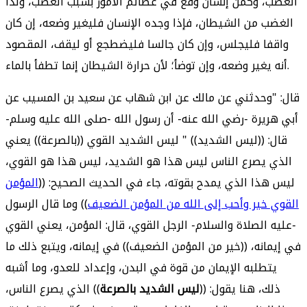
الغضب، وكمن إنسان وقع في عظائم الأمور بسبب الغضب، ولذا
الغضب من الشيطان، فإذا وجده الإنسان فليغير وضعه، إن كان
واقفا فليجلس، وإن كان جالسا فليضطجع أو ليقف، المقصود
أنه يغير وضعه، وإن توضأ؛ لأن حرارة الشيطان إنما تطفأ بالماء.
قال: "وحدثني عن مالك عن ابن شهاب عن سعيد بن المسيب عن
أبي هريرة -رضي الله عنه- أن رسول الله -صلى الله عليه وسلم-
قال: ((ليس الشديد)) " ليس الشديد القوي ((بالصرعة)) يعني
الذي يصرع الناس ليس هذا هو الشديد، ليس هذا هو القوي،
ليس هذا الذي يمدح بقوته، جاء في الحديث الصحيح: ((
المؤمن
القوي خير وأحب إلى الله من المؤمن الضعيف
)) وما قال الرسول
-عليه الصلاة والسلام- الرجل القوي، قال: المؤمن، يعني القوي
في إيمانه، ((خير من المؤمن الضعيف)) في إيمانه، ويتبع ذلك ما
يتطلبه الإيمان من قوة في البدن، وإعداد للعدو، وما أشبه
ذلك، هنا يقول: ((
ليس الشديد بالصرعة
)) الذي يصرع الناس،