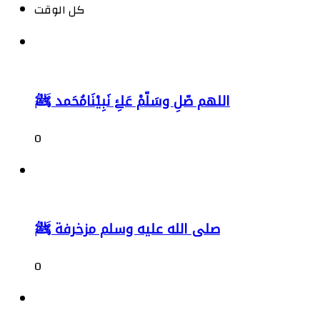
كل الوقت
اللهم صّلِ وسَلّمْ عَلۓِ نَبِيْنَامُحَمد ﷺ
0
صلى الله عليه وسلم مزخرفة ﷺ
0