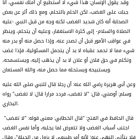
وقد يقول الإنسان: هذا شيء لا أستطيع أن أملك نفسي، أنا
جبلت على الغضب، لكن الحلم بالتحلم، ومع ذلك أثر عن بعض
الصحابة أنه كان شديد الغضب لكنه وجه من قبل النبي -عليه
الصلاة والسلام- إلى كثرة الاستغفار، وعليه أن يتحلم، وينظر
في عواقب الأمور قبل أن تصدر عنه، وإذا حصل منه أو بدر منه
شيء مما لا تحمد عقباه لا بد أن يتحمل المسئولية، فإذا غضب
وتكلم في حق فلان أو علان لا بد أن يذهب إليه، ويستسمحه،
ويستبيحه ويستحله مما حصل منه، والله المستعان.
وعن أبي هريرة رضي الله عنه: أن رجلا قال للنبي صلى الله عليه
وسلم: أوصني، قال: "لا تغضب، فردد مرارا قال: لا تغضب" رواه
البخاري.
قال الحافظ في الفتح: "قال الخطابي: معنى قوله: "لا تغضب"
اجتنب أسباب الغضب ولا تتعرض لما يجلبه، وأما نفس الغضب
فلا يتأتى النهي عنه؛ لأنه أمر طبيعي لا يزول من الجبلة"، وقال