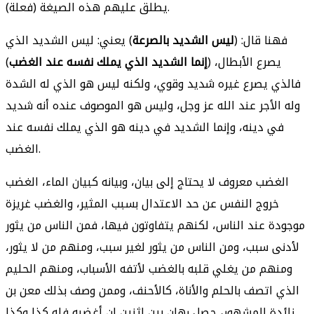
يطلق عليهم هذه الصيغة (فعلة).
فهنا قال: (
ليس الشديد بالصرعة
) يعني: ليس الشديد الذي
يصرع الأبطال، (
إنما الشديد الذي يملك نفسه عند الغضب
)
فالذي يصرع غيره شديد وقوي، ولكنه ليس هو الذي له الشدة
وله الأجر عند الله عز وجل، وليس هو الموصوف عنده أنه شديد
في دينه، وإنما الشديد في دينه هو الذي يملك نفسه عند
الغضب.
الغضب معروف لا يحتاج إلى بيان، وبيانه كبيان الماء، الغضب
خروج النفس عن حد الاعتدال بسبب المثير، والغضب غريزة
موجودة عند الناس، لكنهم يتفاوتون فيها، فمن الناس من يثور
لأدنى سبب، ومن الناس من يثور لغير سبب، ومنهم من لا يثور،
ومنهم من يغلي قلبه بالغضب لأتفه الأسباب، ومنهم الحليم
الذي اتصف بالحلم والأناة، كالأحنف، وممن وصف بذلك معن بن
زائدة المشهور، حصل رهان بين اثنين إن أغضبه فله كذا وكذا