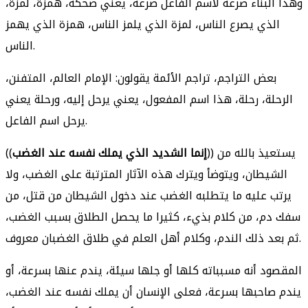
وهذا البناء صرعة لاسم الفاعل صرعة، يعني ضحكة، همزة، لمزة،
الذي يصرع الناس، لمزة الذي يلمز الناس، همزة الذي يهمز
الناس.
بعض التراجم، تراجم الأئمة يقولون: الإمام العالم، المتفنن،
الرحلة، رحلة، هذا اسم المفعول، يعني يرحل إليه، ورحلة يعني
يرحل اسم الفاعل.
)) يستعيذ بالله من
إنما الشديد الذي يملك نفسه عند الغضب
((
الشيطان، ويتوضأ ويترك هذه الآثار المترتبة على الغضب، ولا
يرتب عليه ما يتطلبه الغضب عند دخول الشيطان من قتل، من
سفك دم، من كلام بذيء، كثيرا ما يحصل الطلاق بسبب الغضب،
ثم بعد ذلك الندم، وكلام أهل العلم في طلاق الغضبان معروف.
المقصود أنه مسبباته كلها أو جلها سيئة، يندم عنها بسرعة، أو
يندم صاحبها بسرعة، فعلى الإنسان أن يملك نفسه عند الغضب،