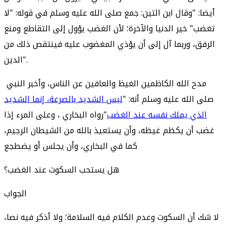
أيضا: "وقال ابن التين: جمع صلى الله عليه وسلم في قوله: "لا
تغضب" خير الدنيا والآخرة؛ لأن الغضب يؤول إلى التقاطع ومنع
الرفق، وربما آل إلى أن يؤذي المغضوب عليه فينتقص ذلك من
الدين".
مدح الله الكاظمين الغيظ والعافين عن الناس، وأخبر النبي
صلى الله عليه وسلم أنه: "
ليس الشديد بالصرعة، إنما الشديد
الذي يملك نفسه عند الغضب
"رواه البخاري ، وعلى المرء إذا
غضب أن يكظم غيظه، وأن يستعيذ بالله من الشيطان الرجيم،
كما في البخاري، وأن يجلس أو يضطجع
هل يستحب السكوت عند الغضب؟
الجواب
لا شك أن السكوت وعدم الكلام فيه السلامة؛ ولا أذكر فيه نصا،