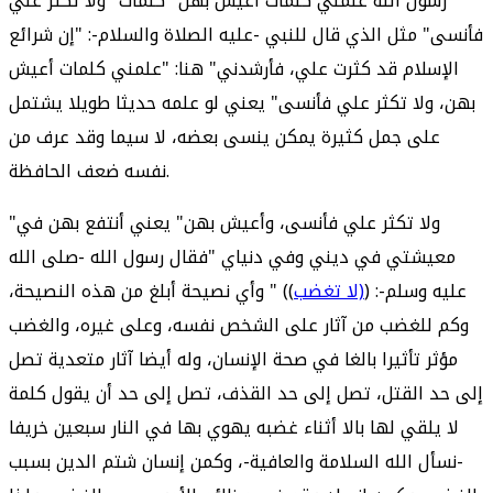
رسول الله علمني كلمات أعيش بهن" كلمات "ولا تكثر علي
فأنسى" مثل الذي قال للنبي -عليه الصلاة والسلام-: "إن شرائع
الإسلام قد كثرت علي، فأرشدني" هنا: "علمني كلمات أعيش
بهن، ولا تكثر علي فأنسى" يعني لو علمه حديثا طويلا يشتمل
على جمل كثيرة يمكن ينسى بعضه، لا سيما وقد عرف من
نفسه ضعف الحافظة.
"ولا تكثر علي فأنسى، وأعيش بهن" يعني أنتفع بهن في
معيشتي في ديني وفي دنياي "فقال رسول الله -صلى الله
عليه وسلم-: (
(لا تغضب
)) " وأي نصيحة أبلغ من هذه النصيحة،
وكم للغضب من آثار على الشخص نفسه، وعلى غيره، والغضب
مؤثر تأثيرا بالغا في صحة الإنسان، وله أيضا آثار متعدية تصل
إلى حد القتل، تصل إلى حد القذف، تصل إلى حد أن يقول كلمة
لا يلقي لها بالا أثناء غضبه يهوي بها في النار سبعين خريفا
-نسأل الله السلامة والعافية-، وكمن إنسان شتم الدين بسبب