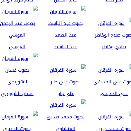
صلاح بوخاطر
عبد الباسط
العوسي
علي الحذيفي
علي جابر
غسان الشوربجي