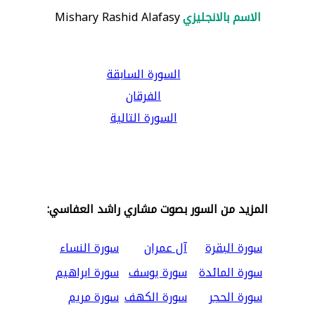
الاسم بالانجليزي
Mishary Rashid Alafasy
السورة السابقة
الفرقان
السورة التالية
المزيد من السور بصوت مشاري راشد العفاسي:
سورة البقرة
آل عمران
سورة النساء
سورة المائدة
سورة يوسف
سورة ابراهيم
سورة الحجر
سورة الكهف
سورة مريم