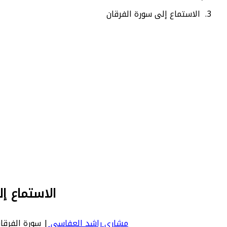
الاستماع إلى سورة الفرقان
الاستماع إ
مشاري راشد العفاسي
| سورة الفرقان | Furqan - عدد آياتها 77 - رقم السورة في المصحف: 25 - معنى السورة بال