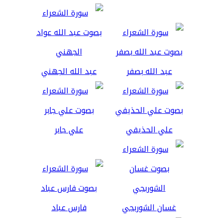
عبد الله بصفر
عبد الله الجهني
علي الحذيفي
علي جابر
غسان الشوربجي
فارس عباد