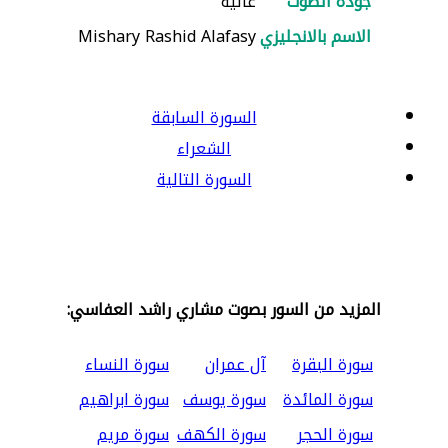
جودة الصوت
عالية
الاسم بالانجليزي
Mishary Rashid Alafasy
السورة السابقة
الشعراء
السورة التالية
المزيد من السور بصوت مشاري راشد العفاسي:
سورة البقرة
آل عمران
سورة النساء
سورة المائدة
سورة يوسف
سورة ابراهيم
سورة الحجر
سورة الكهف
سورة مريم