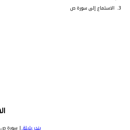
الاستماع إلى سورة ص
ال
بندر بليلة
| سورة ص | Sad - عدد آياتها 88 - رقم السورة في المصحف: 38 - معنى السورة 