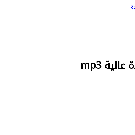
ة
لية mp3