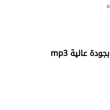
ة
ة عالية mp3