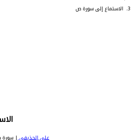
الاستماع إلى سورة ص
الاس
علي الحذيفي
| سورة ص | Sad - عدد آياتها 88 - رقم السورة في المصحف: 8