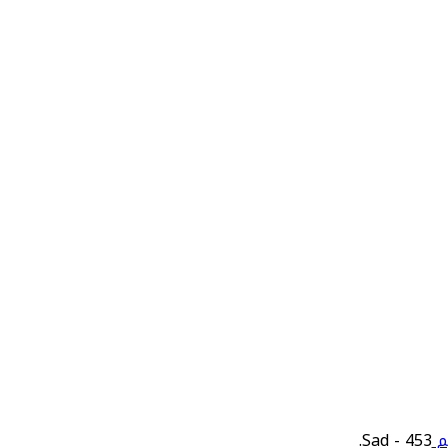
يم
453 - Sad.