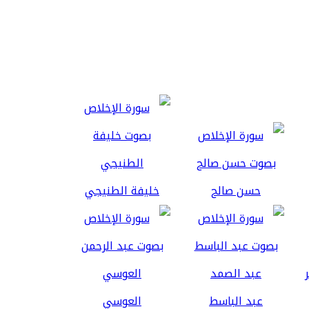
حسن صالح
خليفة الطنيجي
عبد الباسط
العوسي