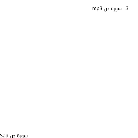
سورة ص mp3
سورة ص Sad - عدد الآيات 88 - رقم السورة 38 - صفحة السورة في