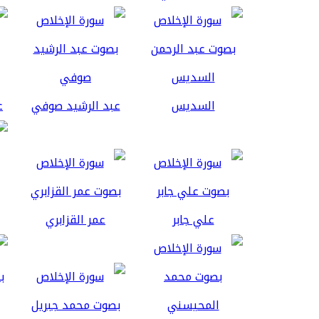
السديس
عبد الرشيد صوفي
ع
علي جابر
عمر القزابري