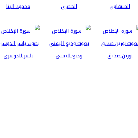
المنشاوي
الحصري
محمود البنا
نورين صديق
وديع اليمني
ياسر الدوسري