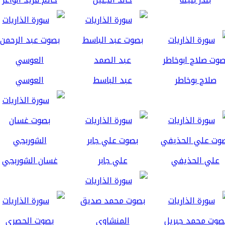
صلاح بوخاطر
عبد الباسط
العوسي
علي الحذيفي
علي جابر
غسان الشوربجي