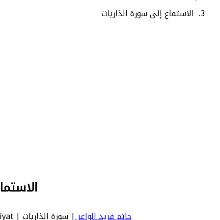
الاستماع إلى سورة الذاريات
الاستماع
حاتم فريد الواعر
| سورة الذاريات | zariyat - عدد آياتها 60 - رقم السورة في المصحف: 51 - معنى السورة بالإنجليزية: The Wind That Scatter.