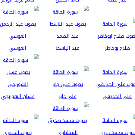
صلاح بوخاطر
عبد الباسط
العوسي
علي الحذيفي
علي جابر
غسان الشوربجي