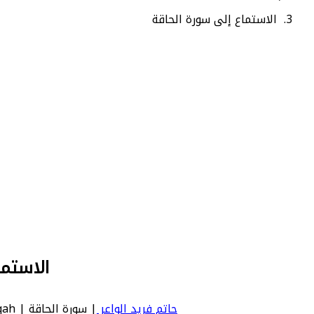
الاستماع إلى سورة الحاقة
الاستما
حاتم فريد الواعر
| سورة الحاقة | Al-Haqqah - عدد آياتها 52 - رقم السورة في المصحف: 69 - معنى السورة بالإنجليزية: The Sure Reality.