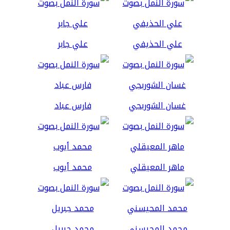
علي الحذيفي
علي جابر
غسان الشوربجي
فارس عباد
ماهر المعيقلي
محمد أيوب
محمد المحيسني
محمد جبريل