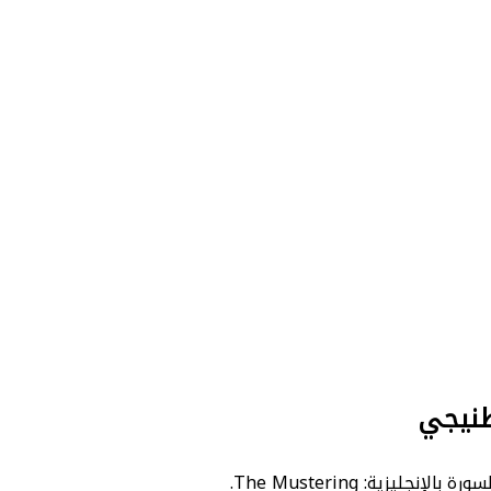
طنيجي