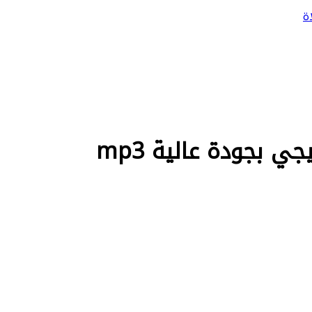
ة
 بجودة عالية mp3