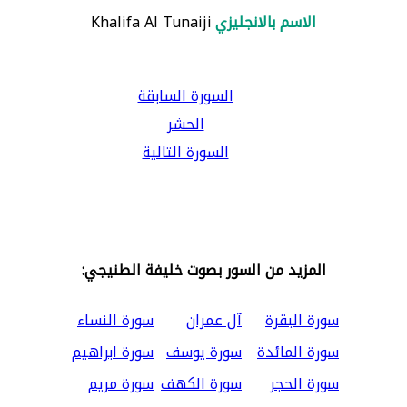
الاسم بالانجليزي
Khalifa Al Tunaiji
السورة السابقة
الحشر
السورة التالية
المزيد من السور بصوت خليفة الطنيجي:
سورة البقرة
آل عمران
سورة النساء
سورة المائدة
سورة يوسف
سورة ابراهيم
سورة الحجر
سورة الكهف
سورة مريم