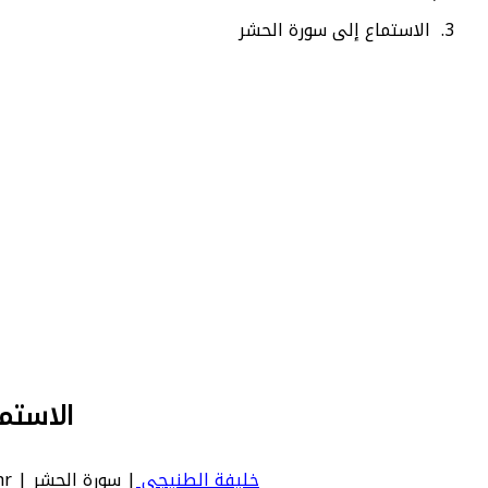
الاستماع إلى سورة الحشر
الاستم
خليفة الطنيجي
| سورة الحشر | Al Hashr - عدد آياتها 24 - رقم السورة في المصحف: 59 - معنى السورة بالإنجليزية: The Mustering.