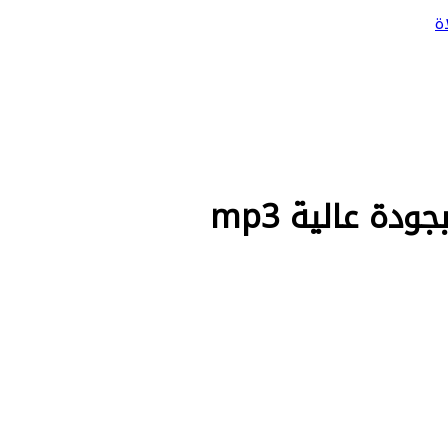
ة
دة عالية mp3