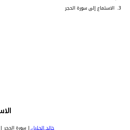
الاستماع إلى سورة الحجر
الاس
خالد الجليل
| سورة الحجر | Hijr - عدد آياتها 99 - رقم السورة في المصحف: 15 - معنى السورة بالإنجليزية: Hijr City