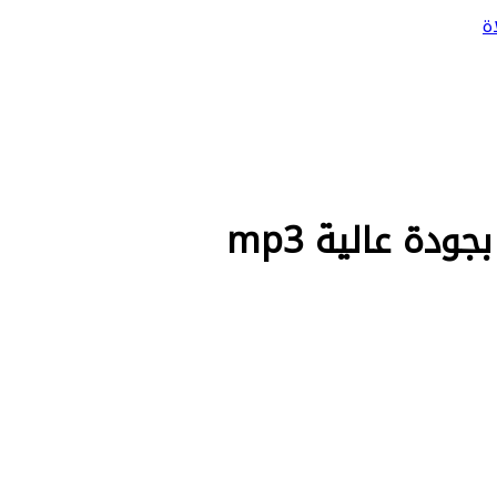
ة
دة عالية mp3