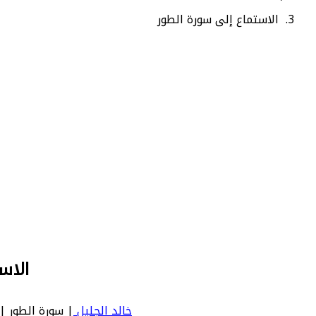
الاستماع إلى سورة الطور
الاس
خالد الجليل
| سورة الطور | Tur - عدد آياتها 49 - رقم السورة في المصحف: 52 - معنى السورة بالإنجليزية: Mount