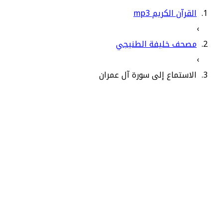
القرآن الكريم mp3
›
مصحف خليفة الطنيجي
›
الاستماع إلى سورة آل عمران