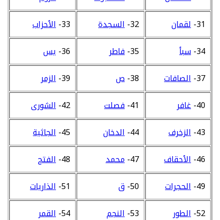
31-
لقمان
32-
السجدة
33-
الأحزاب
34-
سبأ
35-
فاطر
36-
يس
37-
الصافات
38-
ص
39-
الزمر
40-
غافر
41-
فصلت
42-
الشورى
43-
الزخرف
44-
الدخان
45-
الجاثية
46-
الأحقاف
47-
محمد
48-
الفتح
49-
الحجرات
50-
ق
51-
الذاريات
52-
الطور
53-
النجم
54-
القمر