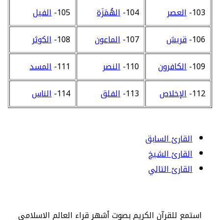
103-
العصر
104-
الهُمَزَة
105-
الفيل
106-
قريش
107-
الماعون
108-
الكوثر
109-
الكافرون
110-
النصر
111-
المسد
112-
الإخلاص
113-
الفلق
114-
الناس
القارئ السابق
القارئ الشيخ
القارئ التالي
استمع للقرآن الكريم بصوت أشهر قراء العالم الاسلامي