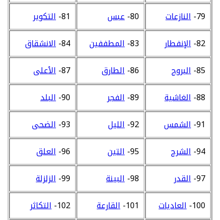
79-
النازعات
80-
عبس
81-
التكوير
82-
الإنفطار
83-
المطففين
84-
الانشقاق
85-
البروج
86-
الطارق
87-
الأعلى
88-
الغاشية
89-
الفجر
90-
البلد
91-
الشمس
92-
الليل
93-
الضحى
94-
الشرح
95-
التين
96-
العلق
97-
القدر
98-
البينة
99-
الزلزلة
100-
العاديات
101-
القارعة
102-
التكاثر