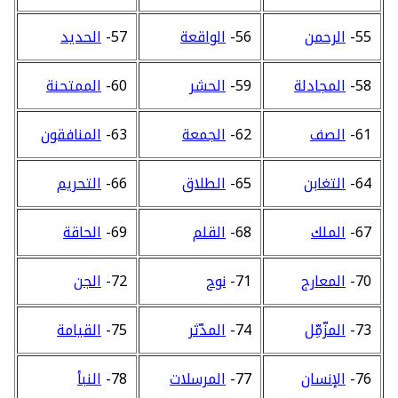
55-
الرحمن
56-
الواقعة
57-
الحديد
58-
المجادلة
59-
الحشر
60-
الممتحنة
61-
الصف
62-
الجمعة
63-
المنافقون
64-
التغابن
65-
الطلاق
66-
التحريم
67-
الملك
68-
القلم
69-
الحاقة
70-
المعارج
71-
نوح
72-
الجن
73-
المزّمِّل
74-
المدّثر
75-
القيامة
76-
الإنسان
77-
المرسلات
78-
النبأ