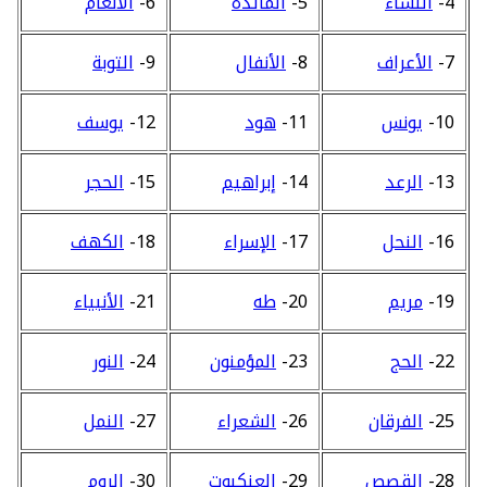
4-
النساء
5-
المائدة
6-
الأنعام
7-
الأعراف
8-
الأنفال
9-
التوبة
10-
يونس
11-
هود
12-
يوسف
13-
الرعد
14-
إبراهيم
15-
الحجر
16-
النحل
17-
الإسراء
18-
الكهف
19-
مريم
20-
طه
21-
الأنبياء
22-
الحج
23-
المؤمنون
24-
النور
25-
الفرقان
26-
الشعراء
27-
النمل
28-
القصص
29-
العنكبوت
30-
الروم