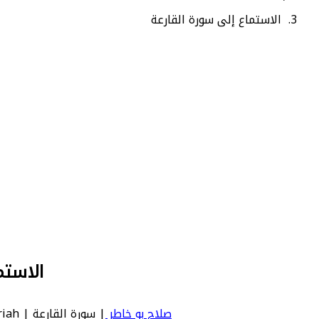
الاستماع إلى سورة القارعة
الاستم
صلاح بو خاطر
| سورة القارعة | Qariah - عدد آياتها 11 - رقم السورة في المصحف: 101 - معنى السورة بالإنجليزية: The Striking Hour.