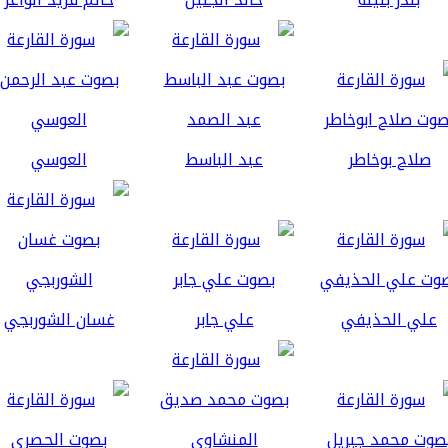
صلاح بوخاطر
عبد الباسط
العوسي
علي الحذيفي
علي جابر
غسان الشوربجي