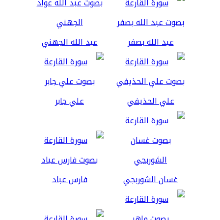
عبد الله بصفر
عبد الله الجهني
علي الحذيفي
علي جابر
غسان الشوربجي
فارس عباد