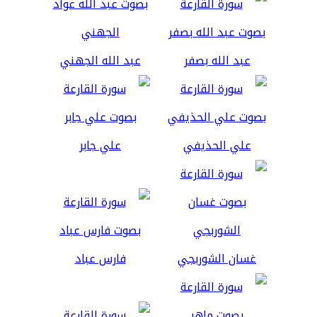
عبد الله بصفر
عبد الله الجهني
علي الحذيفي
علي جابر
غسان الشوربجي
فارس عباد