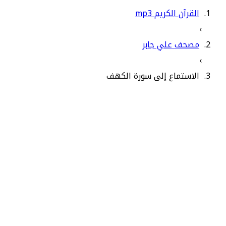
القرآن الكريم mp3
›
مصحف علي جابر
›
الاستماع إلى سورة الكهف